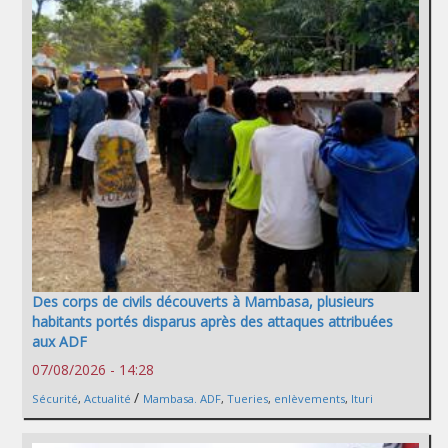
Des corps de civils découverts à Mambasa, plusieurs
habitants portés disparus après des attaques attribuées
aux ADF
07/08/2026 - 14:28
/
Sécurité
,
Actualité
Mambasa. ADF
,
Tueries
,
enlèvements
,
Ituri