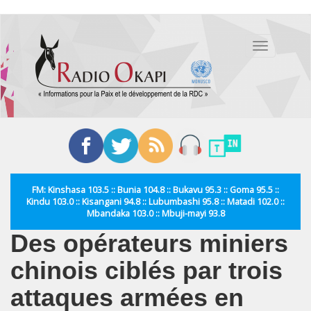
Aller
au
Toggle
contenu
navigation
principal
FM: Kinshasa 103.5 :: Bunia 104.8 :: Bukavu 95.3 :: Goma 95.5 ::
Kindu 103.0 :: Kisangani 94.8 :: Lubumbashi 95.8 :: Matadi 102.0 ::
Mbandaka 103.0 :: Mbuji-mayi 93.8
Des opérateurs miniers
chinois ciblés par trois
attaques armées en