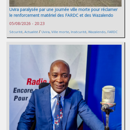
Uvira paralysée par une journée ville morte pour réclamer
le renforcement matériel des FARDC et des Wazalendo
05/08/2026 - 20:23
/
Sécurité
,
Actualité
Uvira
,
Ville morte
,
Insécurité
,
Wazalendo
,
FARDC