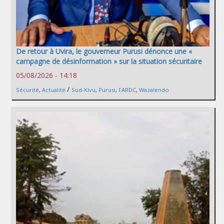
De retour à Uvira, le gouverneur Purusi dénonce une «
campagne de désinformation » sur la situation sécuritaire
05/08/2026 - 14:18
/
Sécurité
,
Actualité
Sud-Kivu
,
Purusi
,
FARDC
,
Wazalendo