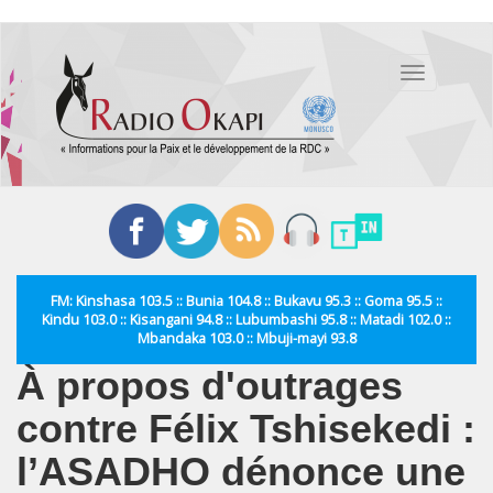
Aller
au
Toggle
contenu
navigation
principal
FM: Kinshasa 103.5 :: Bunia 104.8 :: Bukavu 95.3 :: Goma 95.5 ::
Kindu 103.0 :: Kisangani 94.8 :: Lubumbashi 95.8 :: Matadi 102.0 ::
Mbandaka 103.0 :: Mbuji-mayi 93.8
À propos d'outrages
contre Félix Tshisekedi :
l’ASADHO dénonce une