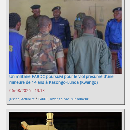
Un militaire FARDC poursuivi pour le viol présumé d’une
mineure de 14 ans à Kasongo-Lunda (Kwango)
06/08/2026 - 13:18
/
Justice
,
Actualité
FARDC
,
Kwango
,
viol sur mineur