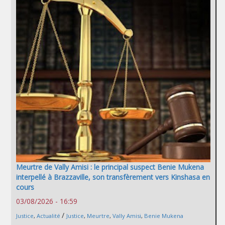
Meurtre de Vally Amisi : le principal suspect Benie Mukena
interpellé à Brazzaville, son transfèrement vers Kinshasa en
cours
03/08/2026 - 16:59
/
Justice
,
Actualité
Justice
,
Meurtre
,
Vally Amisi
,
Benie Mukena