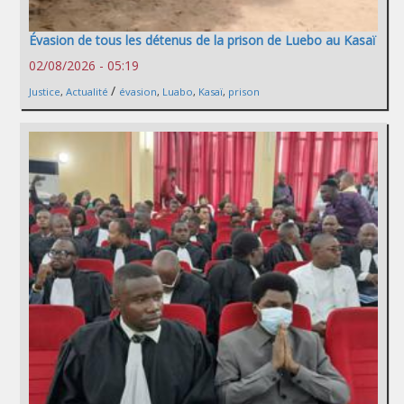
Évasion de tous les détenus de la prison de Luebo au Kasaï
02/08/2026 - 05:19
/
Justice
,
Actualité
évasion
,
Luabo
,
Kasaï
,
prison