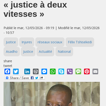
« justice à deux
vitesses »
Publié le mar, 12/05/2026 - 09:19 | Modifié le mar, 12/05/2026
- 10:57
Justice
Injures
réseaux sociaux
Félix Tshisekedi
Asadho
Justice
Actualité
National
share
tweet
Facebook
Twitter
LinkedIn
WordPress
Messenger
WhatsApp
Skype
Viber
Message
Pinterest
Emai