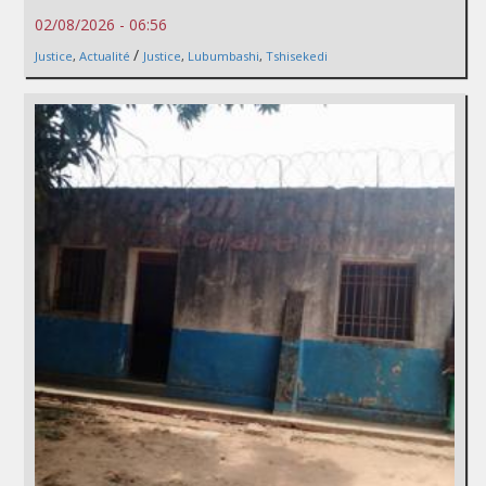
02/08/2026 - 06:56
/
Justice
,
Actualité
Justice
,
Lubumbashi
,
Tshisekedi