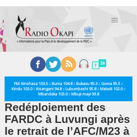
Aller
au
Toggle
contenu
navigation
principal
FM: Kinshasa 103.5 :: Bunia 104.8 :: Bukavu 95.3 :: Goma 95.5 ::
Kindu 103.0 :: Kisangani 94.8 :: Lubumbashi 95.8 :: Matadi 102.0 ::
Mbandaka 103.0 :: Mbuji-mayi 93.8
Redéploiement des
FARDC à Luvungi après
le retrait de l’AFC/M23 à