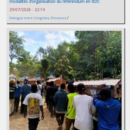
modalités d’organisation du référendum en RDC
29/07/2026 - 22:14
/
Dialogue entre Congolais
,
Émissions