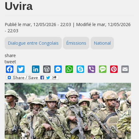
Uvira
Publié le mar, 12/05/2026 - 22:03 | Modifié le mar, 12/05/2026
- 22:03
Dialogue entre Congolais
Émissions
National
share
tweet
Facebook
Twitter
LinkedIn
WordPress
Messenger
WhatsApp
Skype
Viber
Message
Pinterest
Emai