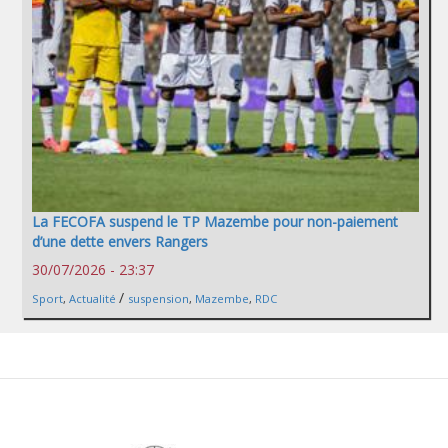
La FECOFA suspend le TP Mazembe pour non-paiement
d’une dette envers Rangers
30/07/2026 - 23:37
/
Sport
,
Actualité
suspension
,
Mazembe
,
RDC