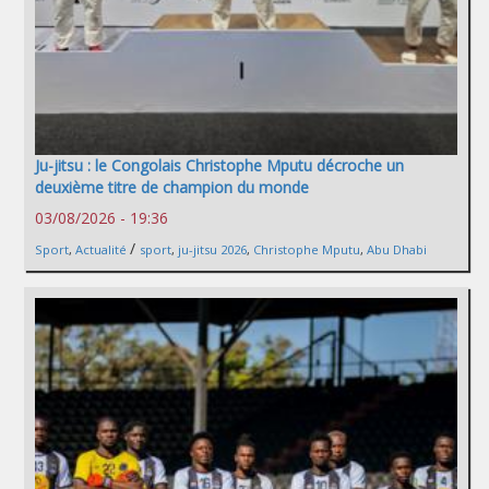
Ju-jitsu : le Congolais Christophe Mputu décroche un
deuxième titre de champion du monde
03/08/2026 - 19:36
/
Sport
,
Actualité
sport
,
ju-jitsu 2026
,
Christophe Mputu
,
Abu Dhabi