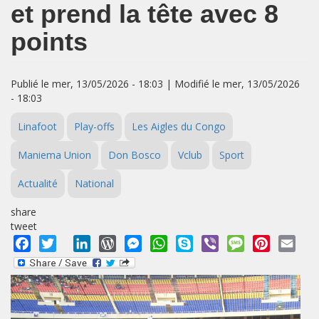
et prend la tête avec 8
points
Publié le mer, 13/05/2026 - 18:03 | Modifié le mer, 13/05/2026
- 18:03
Linafoot
Play-offs
Les Aigles du Congo
Maniema Union
Don Bosco
Vclub
Sport
Actualité
National
share
tweet
Facebook
Twitter
LinkedIn
WordPress
Messenger
WhatsApp
Skype
Viber
Message
Pinterest
Emai