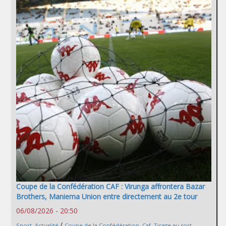
Coupe de la Confédération CAF : Virunga affrontera Bazar
Brothers, Maniema Union entre directement au 2e tour
06/08/2026 - 20:50
/
Sport
,
Actualité
Coupe de la Confédération
,
Caf
,
Tirage au sort