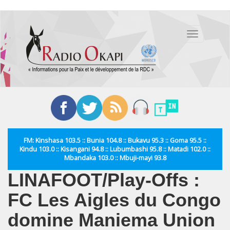
Aller
au
Toggle
contenu
navigation
principal
FM: Kinshasa 103.5 :: Bunia 104.8 :: Bukavu 95.3 :: Goma 95.5 ::
Kindu 103.0 :: Kisangani 94.8 :: Lubumbashi 95.8 :: Matadi 102.0 ::
Mbandaka 103.0 :: Mbuji-mayi 93.8
LINAFOOT/Play‑Offs :
FC Les Aigles du Congo
domine Maniema Union