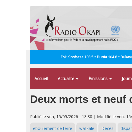
Aller
au
contenu
principal
FM: Kinshasa 103.5 :: Bunia 104.8 :: Bukavu
Accueil
Actualité
Émissions
Jour
Deux morts et neuf 
Publié le ven, 15/05/2026 - 18:30 | Modifié le ven, 15
éboulement de terre
walikale
Décès
dispa