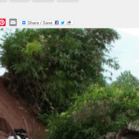
essage
Pinterest
Email