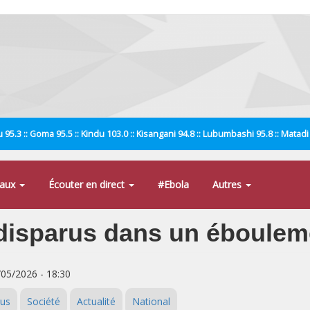
 95.3 :: Goma 95.5 :: Kindu 103.0 :: Kisangani 94.8 :: Lubumbashi 95.8 :: Matad
naux
Écouter en direct
#Ebola
Autres
disparus dans un éboulem
/05/2026 - 18:30
rus
Société
Actualité
National