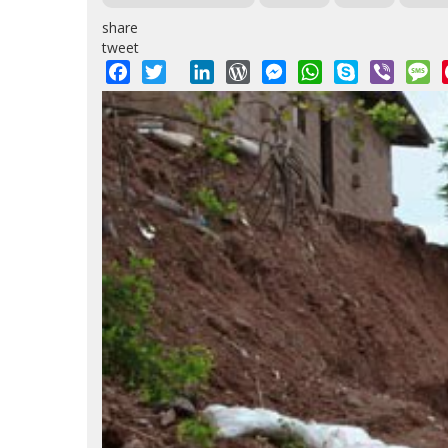
share
tweet
Facebook
Twitter
LinkedIn
WordPress
Messenger
WhatsApp
Skype
Viber
M