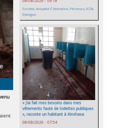
08/08/2026 - 09:18
/
Société
,
Actualité
libération
,
Pêcheurs
,
ICCN
,
Dialogue
rvenu
« J’ai fait mes besoins dans mes
vêtements faute de toilettes publiques
», raconte un habitant à Kinshasa
aient
08/08/2026 - 07:54