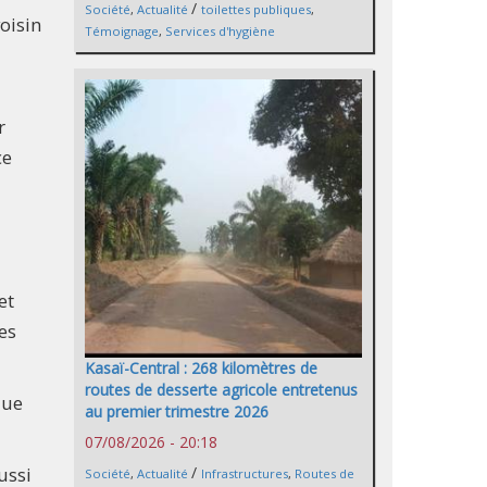
/
Société
,
Actualité
toilettes publiques
,
oisin
Témoignage
,
Services d'hygiène
r
ce
et
les
Kasaï-Central : 268 kilomètres de
routes de desserte agricole entretenus
que
au premier trimestre 2026
07/08/2026 - 20:18
/
ussi
Société
,
Actualité
Infrastructures
,
Routes de