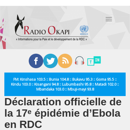
Aller
au
Toggle
contenu
navigation
principal
FM: Kinshasa 103.5 :: Bunia 104.8 :: Bukavu 95.3 :: Goma 95.5 ::
Kindu 103.0 :: Kisangani 94.8 :: Lubumbashi 95.8 :: Matadi 102.0 ::
Mbandaka 103.0 :: Mbuji-mayi 93.8
Déclaration officielle de
la 17ᵉ épidémie d’Ebola
en RDC