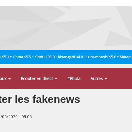
 95.3 :: Goma 95.5 :: Kindu 103.0 :: Kisangani 94.8 :: Lubumbashi 95.8 :: Matad
naux
Écouter en direct
#Ebola
Autres
er les fakenews
0/05/2026 - 09:06