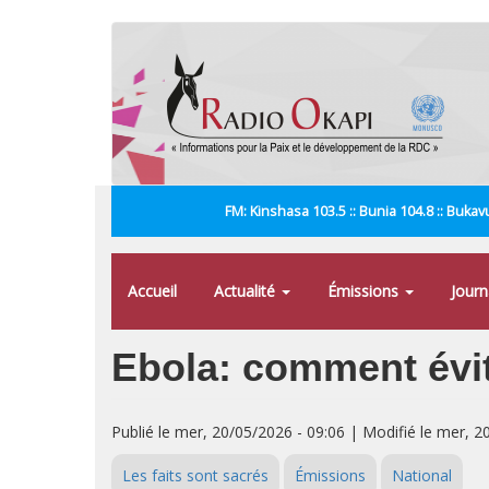
Aller
au
contenu
principal
FM: Kinshasa 103.5 :: Bunia 104.8 :: Bukavu
Accueil
Actualité
Émissions
Jour
Ebola: comment évit
Publié le mer, 20/05/2026 - 09:06 | Modifié le mer, 2
Les faits sont sacrés
Émissions
National