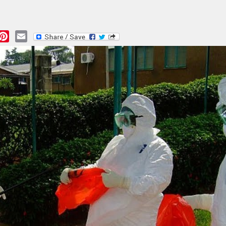
essage
Pinterest
Email