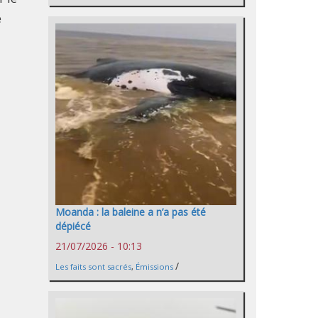
e
Moanda : la baleine a n’a pas été
dépiécé
21/07/2026 - 10:13
/
Les faits sont sacrés
,
Émissions