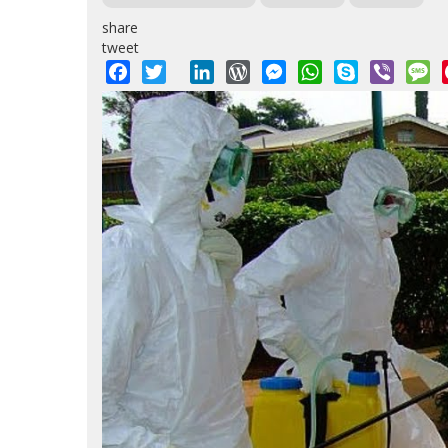
share
tweet
Facebook
Twitter
LinkedIn
WordPress
Messenger
WhatsApp
Skype
Viber
M