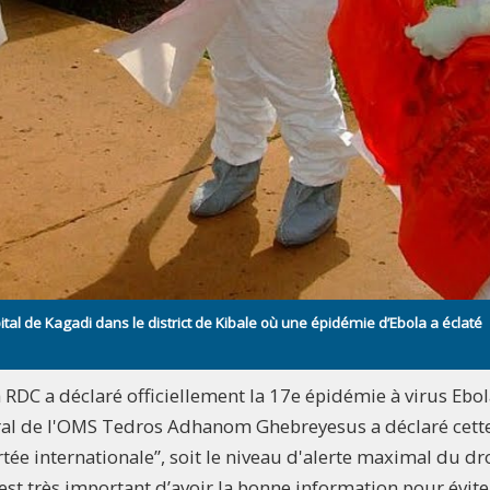
tal de Kagadi dans le district de Kibale où une épidémie d’Ebola a éclaté
a RDC a déclaré officiellement la 17e épidémie à virus Ebo
ral de l'OMS Tedros Adhanom Ghebreyesus a déclaré cett
ée internationale’’, soit le niveau d'alerte maximal du dr
st très important d’avoir la bonne information pour évite