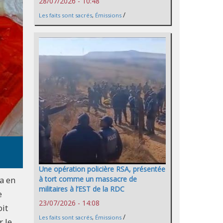
28/07/2026 - 10:48
/
Les faits sont sacrés
,
Émissions
Une opération policière RSA, présentée
la en
à tort comme un massacre de
militaires à l’EST de la RDC
e
23/07/2026 - 14:08
oit
/
Les faits sont sacrés
,
Émissions
r le