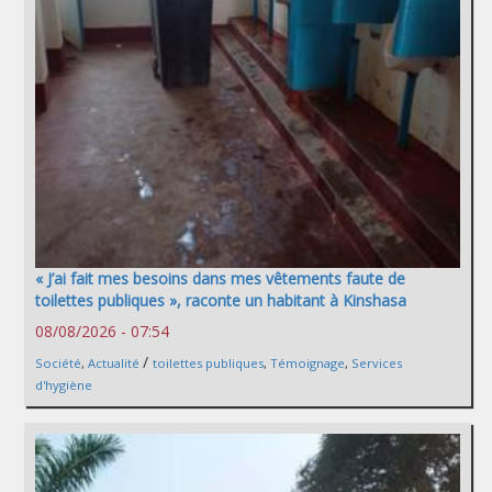
« J’ai fait mes besoins dans mes vêtements faute de
toilettes publiques », raconte un habitant à Kinshasa
08/08/2026 - 07:54
/
Société
,
Actualité
toilettes publiques
,
Témoignage
,
Services
d'hygiène