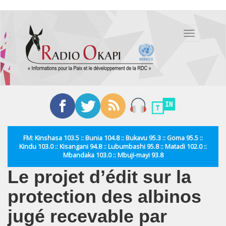
Aller
au
Toggle
contenu
navigation
principal
FM: Kinshasa 103.5 :: Bunia 104.8 :: Bukavu 95.3 :: Goma 95.5 ::
Kindu 103.0 :: Kisangani 94.8 :: Lubumbashi 95.8 :: Matadi 102.0 ::
Mbandaka 103.0 :: Mbuji-mayi 93.8
Le projet d’édit sur la
protection des albinos
jugé recevable par