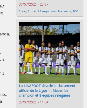
30/07/2026 - 23:37
du
/
Sport
,
Actualité
suspension
,
Mazembe
,
RDC
on
wanda,
i
un
t à
La LINAFOOT dévoile le classement
officiel de la Ligue 1 : Mazembe
nts.
champion et 8 équipes reléguées
la
28/07/2026 - 11:54