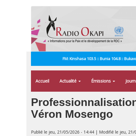
Aller
au
contenu
principal
FM: Kinshasa 103.5 :: Bunia 104.8 :: Bukavu
Accueil
Actualité
Émissions
Jour
Professionnalisation
Véron Mosengo
Publié le jeu, 21/05/2026 - 14:44 | Modifié le jeu, 21