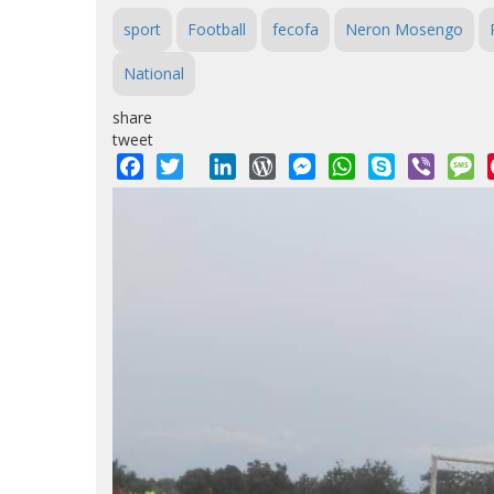
sport
Football
fecofa
Neron Mosengo
National
share
tweet
Facebook
Twitter
LinkedIn
WordPress
Messenger
WhatsApp
Skype
Viber
M