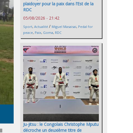
plaidoyer pour la paix dans l’Est de la
RDC
05/08/2026 - 21:42
/
Sport
,
Actualité
Miguel Masaisai
,
Pedal for
peace
,
Paix
,
Goma
,
RDC
Ju-jitsu : le Congolais Christophe Mputu
ll
décroche un deuxième titre de