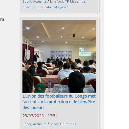
/
Sport
,
Actualité
Linafoot
,
TP Mazembe
,
Championnat national Ligue 1
era
L’Union des footballeurs du Congo met
l’accent sur la protection et le bien-être
des joueurs
25/07/2026 - 17:54
/
Sport
,
Actualité
sport
,
Union des