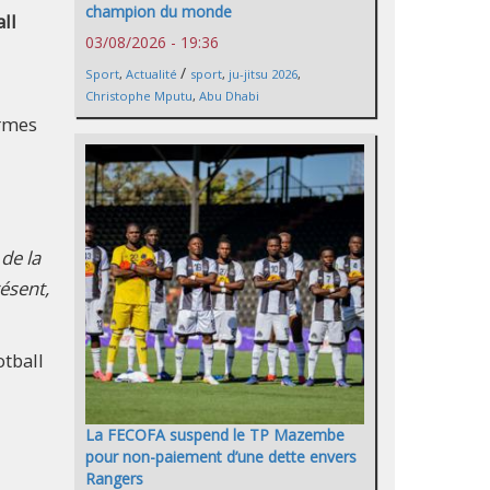
champion du monde
ll
03/08/2026 - 19:36
/
Sport
,
Actualité
sport
,
ju-jitsu 2026
,
Christophe Mputu
,
Abu Dhabi
ormes
de la
résent,
tball
La FECOFA suspend le TP Mazembe
pour non-paiement d’une dette envers
Rangers