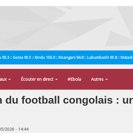
 95.3 :: Goma 95.5 :: Kindu 103.0 :: Kisangani 94.8 :: Lubumbashi 95.8 :: Matad
naux
Écouter en direct
#Ebola
Autres
 du football congolais : u
/05/2026 - 14:44