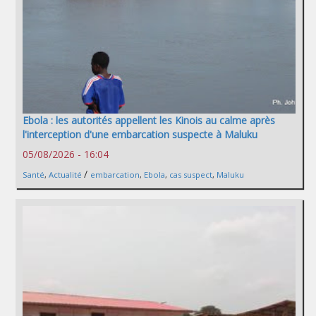
Ebola : les autorités appellent les Kinois au calme après
l'interception d'une embarcation suspecte à Maluku
05/08/2026 - 16:04
/
Santé
,
Actualité
embarcation
,
Ebola
,
cas suspect
,
Maluku