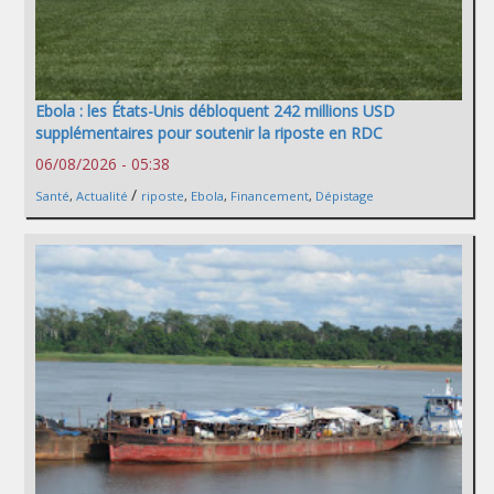
Ebola : les États-Unis débloquent 242 millions USD
supplémentaires pour soutenir la riposte en RDC
06/08/2026 - 05:38
/
Santé
,
Actualité
riposte
,
Ebola
,
Financement
,
Dépistage