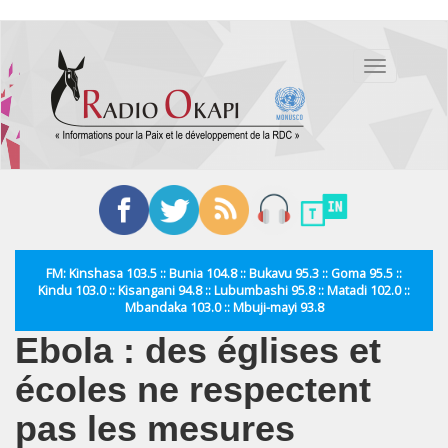
Aller
au
Toggle
contenu
navigation
principal
FM: Kinshasa 103.5 :: Bunia 104.8 :: Bukavu 95.3 :: Goma 95.5 ::
Kindu 103.0 :: Kisangani 94.8 :: Lubumbashi 95.8 :: Matadi 102.0 ::
Mbandaka 103.0 :: Mbuji-mayi 93.8
Ebola : des églises et
écoles ne respectent
pas les mesures