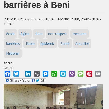
barrières à Beni
Publié le lun, 25/05/2026 - 18:26 | Modifié le lun, 25/05/2026 -
18:26
école
église
Beni
non respect
mesures
barrières
Ebola
épidémie
Santé
Actualité
National
share
tweet
Facebook
Twitter
LinkedIn
WordPress
Messenger
WhatsApp
Skype
Viber
Message
Pinterest
Emai