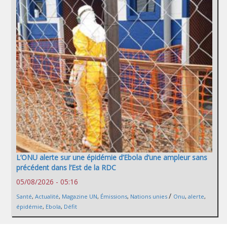
L’ONU alerte sur une épidémie d’Ebola d’une ampleur sans
précédent dans l’Est de la RDC
05/08/2026 - 05:16
/
Santé
,
Actualité
,
Magazine UN
,
Émissions
,
Nations unies
Onu
,
alerte
,
épidémie
,
Ebola
,
Défit