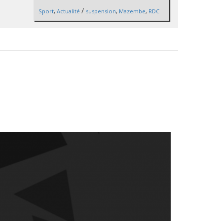
/
Sport
,
Actualité
suspension
,
Mazembe
,
RDC