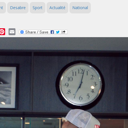
nt
Desabre
Sport
Actualité
National
essage
Pinterest
Email