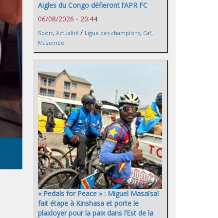
Aigles du Congo défieront l’APR FC
06/08/2026 - 20:44
/
Sport
,
Actualité
Ligue des champions
,
Caf
,
Mazembe
« Pedals for Peace » : Miguel Masaïsaï
fait étape à Kinshasa et porte le
plaidoyer pour la paix dans l’Est de la