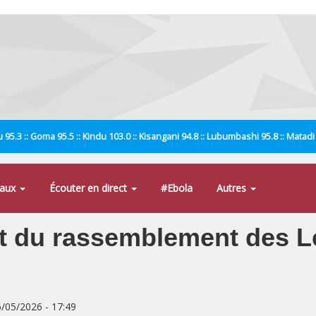
 95.3 :: Goma 95.5 :: Kindu 103.0 :: Kisangani 94.8 :: Lubumbashi 95.8 :: Matad
naux
Écouter en direct
#Ebola
Autres
ut du rassemblement des L
6/05/2026 - 17:49