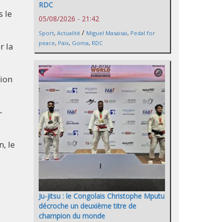
RDC
s le
05/08/2026 - 21:42
/
Sport
,
Actualité
Miguel Masaisai
,
Pedal for
peace
,
Paix
,
Goma
,
RDC
r la
tion
-
, le
Ju-jitsu : le Congolais Christophe Mputu
décroche un deuxième titre de
champion du monde