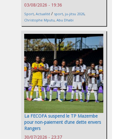
03/08/2026 - 19:36
/
Sport
,
Actualité
sport
,
ju-jitsu 2026
,
Christophe Mputu
,
Abu Dhabi
La FECOFA suspend le TP Mazembe
pour non-paiement d’une dette envers
Rangers
30/07/2026 - 23:37