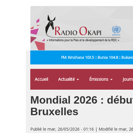
Aller
au
contenu
principal
FM: Kinshasa 103.5 :: Bunia 104.8 :: Bukavu
Accueil
Actualité
Émissions
Jour
Mondial 2026 : déb
Bruxelles
Publié le mar, 26/05/2026 - 01:16 | Modifié le mar, 2