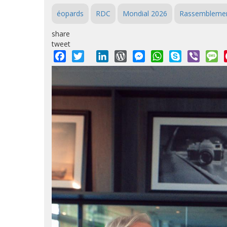
éopards
RDC
Mondial 2026
Rassembleme
share
tweet
Facebook
Twitter
LinkedIn
WordPress
Messenger
WhatsApp
Skype
Viber
M