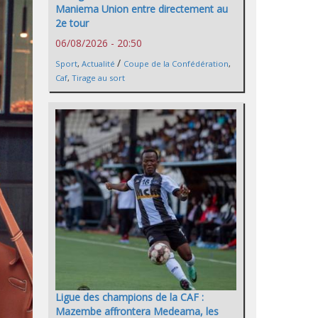
Maniema Union entre directement au
2e tour
06/08/2026 - 20:50
/
Sport
,
Actualité
Coupe de la Confédération
,
Caf
,
Tirage au sort
Ligue des champions de la CAF :
Mazembe affrontera Medeama, les