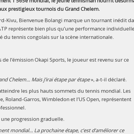
ment 1 565e mondial, le jeune tennisman nourrit désorm
 aux prestigieux tournois du Grand Chelem.
rd-Kivu, Bienvenue Bolangi marque un tournant inédit d
ATP représente bien plus qu’une performance individuelle 
té du tennis congolais sur la scène internationale.
 de l’émission Okapi Sports, le joueur est revenu sur ce
nd Chelem… Mais j’irai étape par étape
», a-t-il déclaré.
: atteindre les plus hauts sommets du tennis mondial. Les
ie, Roland-Garros, Wimbledon et l’US Open, représentent
fessionnel.
r une progression graduelle.
ement mondial… La prochaine étape, c’est d’améliorer ce