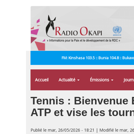
Aller
au
contenu
principal
FM: Kinshasa 103.5 :: Bunia 104.8 :: Bukavu
Accueil
Actualité
Émissions
Jour
Tennis : Bienvenue 
ATP et vise les tou
Publié le mar, 26/05/2026 - 18:21 | Modifié le mar, 2