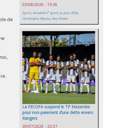
03/08/2026 - 19:36
/
Sport
,
Actualité
sport
,
ju-jitsu 2026
,
ble de
Christophe Mputu
,
Abu Dhabi
ine
noi,
re.
La FECOFA suspend le TP Mazembe
pour non-paiement d’une dette envers
Rangers
30/07/2026 - 23:37