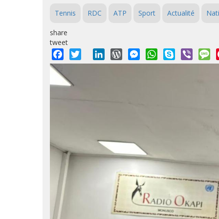
Tennis
RDC
ATP
Sport
Actualité
Nat
share
tweet
Facebook
Twitter
LinkedIn
WordPress
Messenger
WhatsApp
Skype
Viber
M