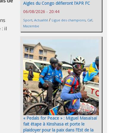
ais de
Aigles du Congo défieront l’APR FC
06/08/2026 - 20:44
ans
/
Sport
,
Actualité
Ligue des champions
,
Caf
,
Mazembe
: il
« Pedals for Peace » : Miguel Masaïsaï
fait étape à Kinshasa et porte le
plaidoyer pour la paix dans l’Est de la