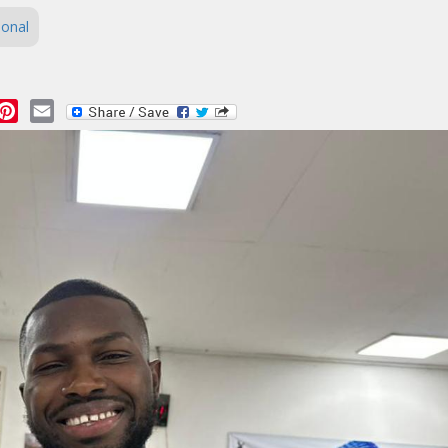
ional
essage
Pinterest
Email