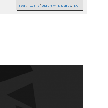
/
Sport
,
Actualité
suspension
,
Mazembe
,
RDC