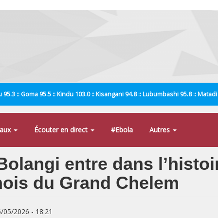
 95.3 :: Goma 95.5 :: Kindu 103.0 :: Kisangani 94.8 :: Lubumbashi 95.8 :: Matad
naux
Écouter en direct
#Ebola
Autres
Bolangi entre dans l’histo
rnois du Grand Chelem
6/05/2026 - 18:21