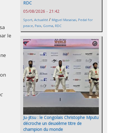
RDC
05/08/2026 - 21:42
/
Sport
,
Actualité
Miguel Masaisai
,
Pedal for
peace
,
Paix
,
Goma
,
RDC
 sa
ar le
ine
ion
ec
Ju-jitsu : le Congolais Christophe Mputu
décroche un deuxième titre de
champion du monde