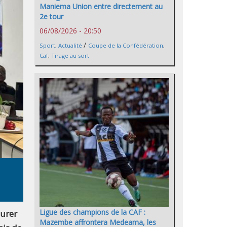
Maniema Union entre directement au
2e tour
06/08/2026 - 20:50
/
Sport
,
Actualité
Coupe de la Confédération
,
Caf
,
Tirage au sort
Ligue des champions de la CAF :
gurer
Mazembe affrontera Medeama, les