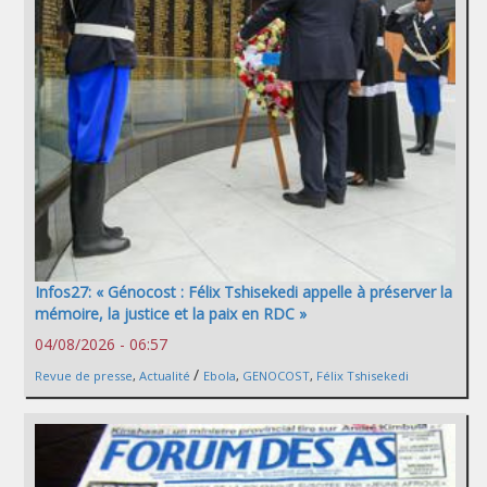
Infos27: « Génocost : Félix Tshisekedi appelle à préserver la
mémoire, la justice et la paix en RDC »
04/08/2026 - 06:57
/
Revue de presse
,
Actualité
Ebola
,
GENOCOST
,
Félix Tshisekedi