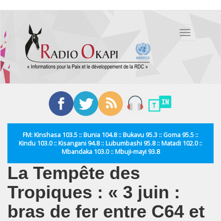
Aller
au
Toggle
contenu
navigation
principal
FM: Kinshasa 103.5 :: Bunia 104.8 :: Bukavu 95.3 :: Goma 95.5 ::
Kindu 103.0 :: Kisangani 94.8 :: Lubumbashi 95.8 :: Matadi 102.0 ::
Mbandaka 103.0 :: Mbuji-mayi 93.8
La Tempête des
Tropiques : « 3 juin :
bras de fer entre C64 et