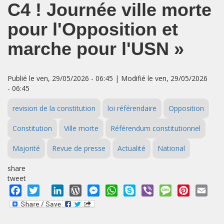
C4 ! Journée ville morte
pour l'Opposition et
marche pour l'USN »
Publié le ven, 29/05/2026 - 06:45 | Modifié le ven, 29/05/2026
- 06:45
revision de la constitution
loi référendaire
Opposition
Constitution
Ville morte
Référendum constitutionnel
Majorité
Revue de presse
Actualité
National
share
tweet
Facebook
Twitter
LinkedIn
WordPress
Messenger
WhatsApp
Skype
Viber
Message
Pinterest
Emai