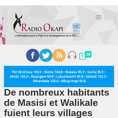
Aller
au
Toggle
contenu
navigation
principal
FM: Kinshasa 103.5 :: Bunia 104.8 :: Bukavu 95.3 :: Goma 95.5 ::
Kindu 103.0 :: Kisangani 94.8 :: Lubumbashi 95.8 :: Matadi 102.0 ::
Mbandaka 103.0 :: Mbuji-mayi 93.8
De nombreux habitants
de Masisi et Walikale
fuient leurs villages