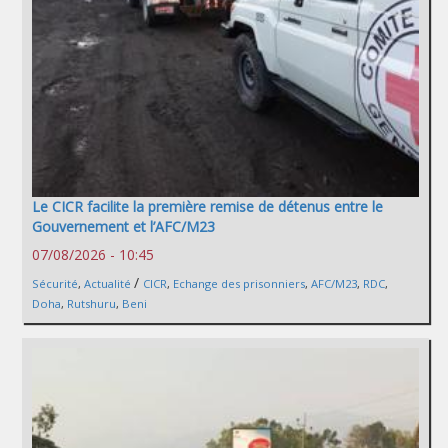
Le CICR facilite la première remise de détenus entre le
Gouvernement et l’AFC/M23
07/08/2026 - 10:45
/
Sécurité
,
Actualité
CICR
,
Echange des prisonniers
,
AFC/M23
,
RDC
,
Doha
,
Rutshuru
,
Beni