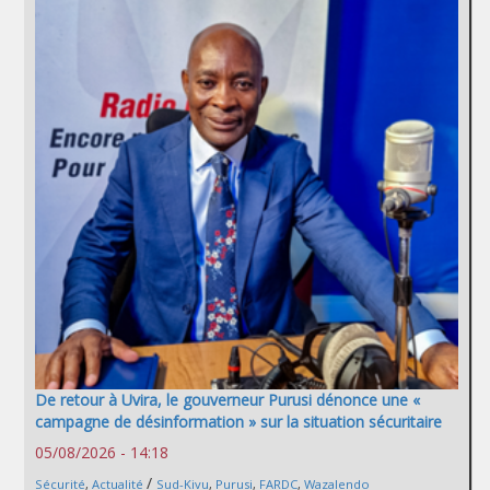
De retour à Uvira, le gouverneur Purusi dénonce une «
campagne de désinformation » sur la situation sécuritaire
05/08/2026 - 14:18
/
Sécurité
,
Actualité
Sud-Kivu
,
Purusi
,
FARDC
,
Wazalendo