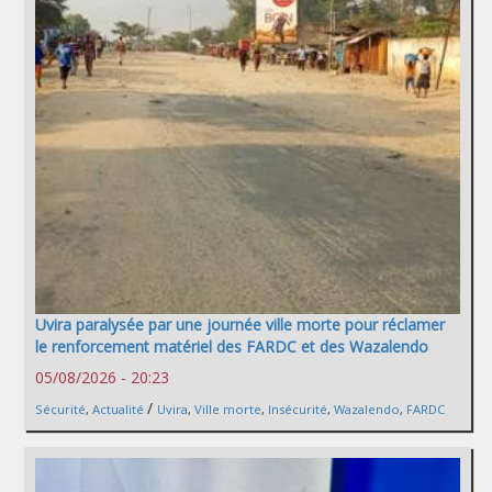
Uvira paralysée par une journée ville morte pour réclamer
le renforcement matériel des FARDC et des Wazalendo
05/08/2026 - 20:23
/
Sécurité
,
Actualité
Uvira
,
Ville morte
,
Insécurité
,
Wazalendo
,
FARDC