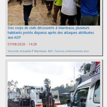
Des corps de civils découverts à Mambasa, plusieurs
habitants portés disparus après des attaques attribuées
aux ADF
07/08/2026 - 14:28
/
Sécurité
,
Actualité
Mambasa. ADF
,
Tueries
,
enlèvements
,
Ituri