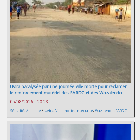
Uvira paralysée par une journée ville morte pour réclamer
le renforcement matériel des FARDC et des Wazalendo
05/08/2026 - 20:23
/
Sécurité
,
Actualité
Uvira
,
Ville morte
,
Insécurité
,
Wazalendo
,
FARDC