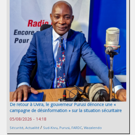
De retour à Uvira, le gouverneur Purusi dénonce une «
campagne de désinformation » sur la situation sécuritaire
05/08/2026 - 14:18
/
Sécurité
,
Actualité
Sud-Kivu
,
Purusi
,
FARDC
,
Wazalendo