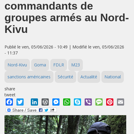
commandants de
groupes armés au Nord-
Kivu
Publié le ven, 05/06/2026 - 10:49 | Modifié le ven, 05/06/2026
- 11:37
Nord-Kivu
Goma
FDLR
M23
sanctions américaines
Sécurité
Actualité
National
share
tweet
Facebook
Twitter
LinkedIn
WordPress
Messenger
WhatsApp
Skype
Viber
Message
Pinterest
Emai