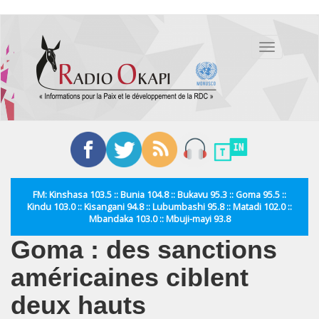
Aller
au
Toggle
contenu
navigation
principal
FM: Kinshasa 103.5 :: Bunia 104.8 :: Bukavu 95.3 :: Goma 95.5 ::
Kindu 103.0 :: Kisangani 94.8 :: Lubumbashi 95.8 :: Matadi 102.0 ::
Mbandaka 103.0 :: Mbuji-mayi 93.8
Goma : des sanctions
américaines ciblent
deux hauts