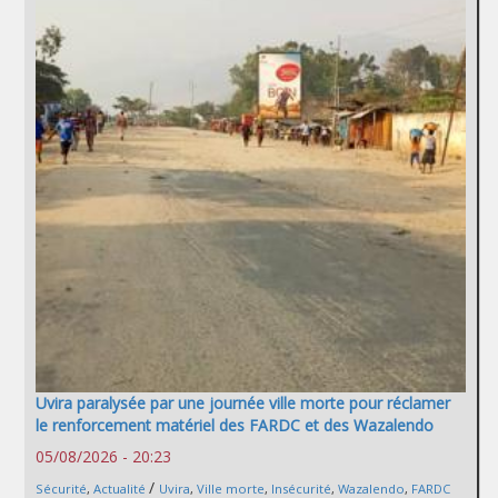
Uvira paralysée par une journée ville morte pour réclamer
le renforcement matériel des FARDC et des Wazalendo
05/08/2026 - 20:23
/
Sécurité
,
Actualité
Uvira
,
Ville morte
,
Insécurité
,
Wazalendo
,
FARDC