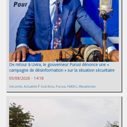
De retour à Uvira, le gouverneur Purusi dénonce une «
campagne de désinformation » sur la situation sécuritaire
05/08/2026 - 14:18
/
Sécurité
,
Actualité
Sud-Kivu
,
Purusi
,
FARDC
,
Wazalendo