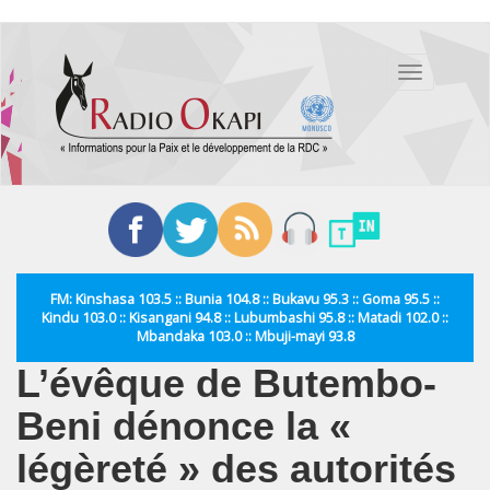
Aller
au
Toggle
contenu
navigation
principal
FM: Kinshasa 103.5 :: Bunia 104.8 :: Bukavu 95.3 :: Goma 95.5 ::
Kindu 103.0 :: Kisangani 94.8 :: Lubumbashi 95.8 :: Matadi 102.0 ::
Mbandaka 103.0 :: Mbuji-mayi 93.8
L’évêque de Butembo-
Beni dénonce la «
légèreté » des autorités