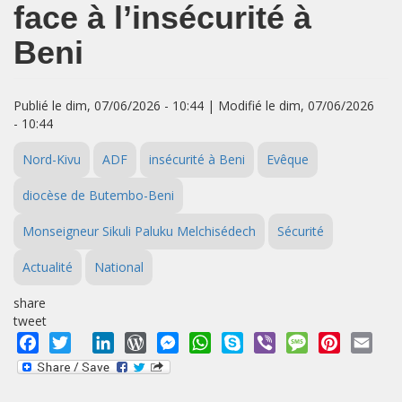
face à l’insécurité à
Beni
Publié le dim, 07/06/2026 - 10:44 | Modifié le dim, 07/06/2026
- 10:44
Nord-Kivu
ADF
insécurité à Beni
Evêque
diocèse de Butembo-Beni
Monseigneur Sikuli Paluku Melchisédech
Sécurité
Actualité
National
share
tweet
Facebook
Twitter
LinkedIn
WordPress
Messenger
WhatsApp
Skype
Viber
Message
Pinterest
Emai