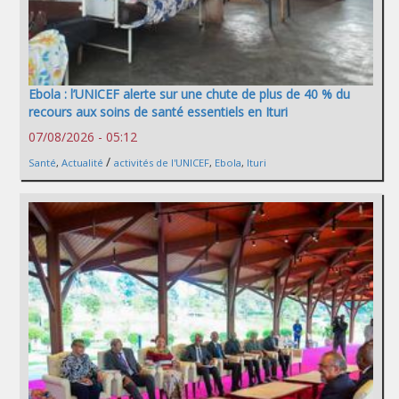
Ebola : l’UNICEF alerte sur une chute de plus de 40 % du
recours aux soins de santé essentiels en Ituri
07/08/2026 - 05:12
/
Santé
,
Actualité
activités de l'UNICEF
,
Ebola
,
Ituri