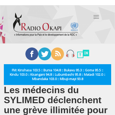
Aller
au
Toggle
contenu
navigation
principal
FM: Kinshasa 103.5 :: Bunia 104.8 :: Bukavu 95.3 :: Goma 95.5 ::
Kindu 103.0 :: Kisangani 94.8 :: Lubumbashi 95.8 :: Matadi 102.0 ::
Mbandaka 103.0 :: Mbuji-mayi 93.8
Les médecins du
SYLIMED déclenchent
une grève illimitée pour