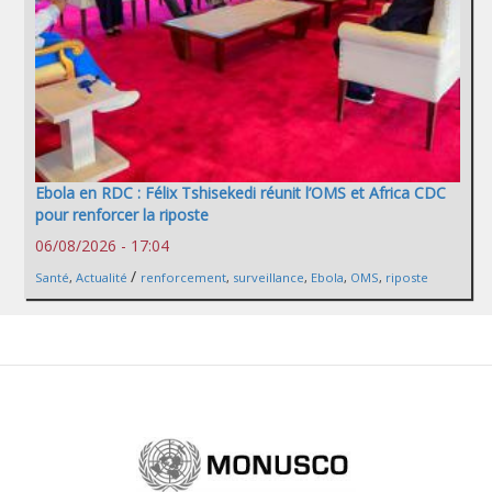
Ebola en RDC : Félix Tshisekedi réunit l’OMS et Africa CDC
pour renforcer la riposte
06/08/2026 - 17:04
/
Santé
,
Actualité
renforcement
,
surveillance
,
Ebola
,
OMS
,
riposte