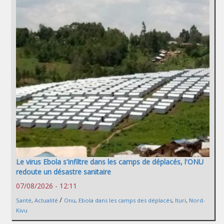
Le virus Ebola s'infiltre dans les camps de déplacés, l'ONU
redoute un désastre sanitaire
07/08/2026 - 12:11
/
Santé
,
Actualité
Onu
,
Ebola dans les camps des déplacés
,
Ituri
,
Nord-
Kivu