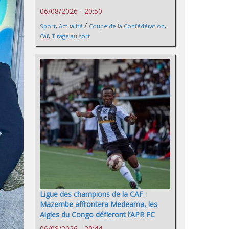
06/08/2026 - 20:50
/
Sport
,
Actualité
Coupe de la Confédération
,
Caf
,
Tirage au sort
Ligue des champions de la CAF :
Mazembe affrontera Medeama, les
Aigles du Congo défieront l’APR FC
06/08/2026 - 20:44