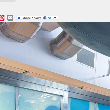
essage
Pinterest
Email