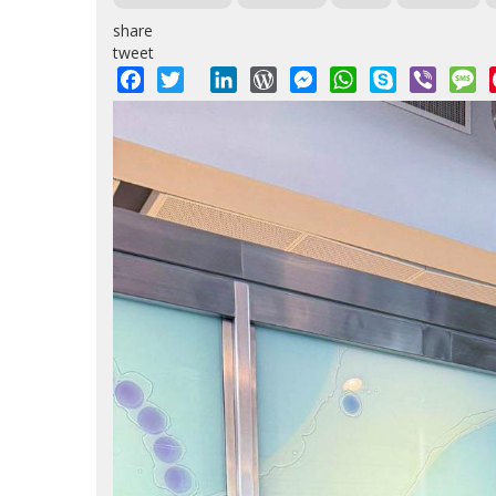
share
tweet
Facebook
Twitter
LinkedIn
WordPress
Messenger
WhatsApp
Skype
Viber
M