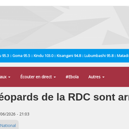
 95.3 :: Goma 95.5 :: Kindu 103.0 :: Kisangani 94.8 :: Lubumbashi 95.8 :: Matad
naux
Écouter en direct
#Ebola
Autres
Léopards de la RDC sont a
/06/2026 - 21:03
National