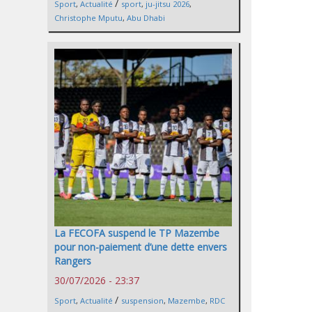
/
Sport
,
Actualité
sport
,
ju-jitsu 2026
,
Christophe Mputu
,
Abu Dhabi
La FECOFA suspend le TP Mazembe
pour non-paiement d’une dette envers
Rangers
30/07/2026 - 23:37
/
Sport
,
Actualité
suspension
,
Mazembe
,
RDC