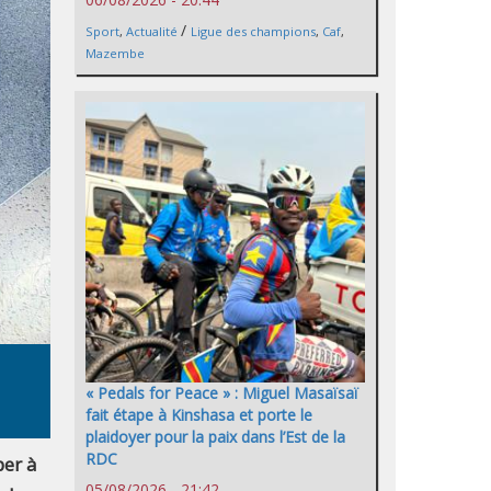
/
Sport
,
Actualité
Ligue des champions
,
Caf
,
Mazembe
« Pedals for Peace » : Miguel Masaïsaï
fait étape à Kinshasa et porte le
plaidoyer pour la paix dans l’Est de la
RDC
per à
05/08/2026 - 21:42