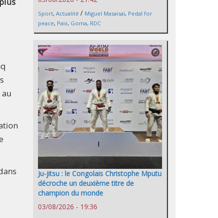
 plus
/
Sport
,
Actualité
Miguel Masaisai
,
Pedal for
peace
,
Paix
,
Goma
,
RDC
e
nq
es
 au
ation
e
 dans
Ju-jitsu : le Congolais Christophe Mputu
décroche un deuxième titre de
champion du monde
03/08/2026 - 19:36