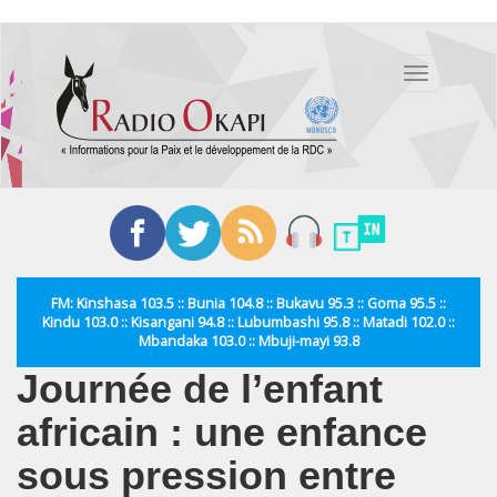
Aller
au
Toggle
contenu
navigation
principal
FM: Kinshasa 103.5 :: Bunia 104.8 :: Bukavu 95.3 :: Goma 95.5 ::
Kindu 103.0 :: Kisangani 94.8 :: Lubumbashi 95.8 :: Matadi 102.0 ::
Mbandaka 103.0 :: Mbuji-mayi 93.8
Journée de l’enfant
africain : une enfance
sous pression entre