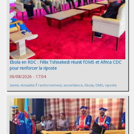
Ebola en RDC : Félix Tshisekedi réunit l’OMS et Africa CDC
pour renforcer la riposte
06/08/2026 - 17:04
/
Santé
,
Actualité
renforcement
,
surveillance
,
Ebola
,
OMS
,
riposte