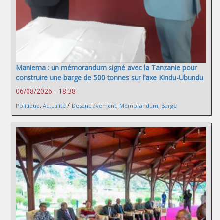
Maniema : un mémorandum signé avec la Tanzanie pour
construire une barge de 500 tonnes sur l’axe Kindu-Ubundu
06/08/2026 - 18:38
/
Politique
,
Actualité
Désenclavement
,
Mémorandum
,
Barge