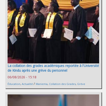
La collation des grades académiques reportée à l'Université
de Kindu après une grève du personnel
06/08/2026 - 15:18
/
Éducation
,
Actualité
Maniema
,
Collation des Grades
,
Grève