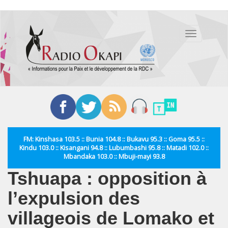
Aller
au
Toggle
contenu
navigation
principal
FM: Kinshasa 103.5 :: Bunia 104.8 :: Bukavu 95.3 :: Goma 95.5 ::
Kindu 103.0 :: Kisangani 94.8 :: Lubumbashi 95.8 :: Matadi 102.0 ::
Mbandaka 103.0 :: Mbuji-mayi 93.8
Tshuapa : opposition à
l’expulsion des
villageois de Lomako et