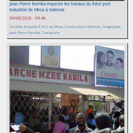
Jean-Pierre Bemba inspecte les travaux du futur port
industriel de Mtoa à Kalemie
09/08/2026 - 09:46
/
Société
,
Actualité
Port de Mtoa
,
Construction
,
Kalemie
,
Tanganyika
,
Jean Pierre Bemba
,
Transports