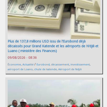
Plus de 137,8 millions USD issu de l’Eurobond déjà
décaissés pour Grand Katende et les aéroports de N’djili et
Luano ( ministère des Finances)
09/08/2026 - 08:36
/
Économie
,
Actualité
Eurobond
,
décaissement
,
investissement
,
aéroport de Loano
,
chute de katende
,
Aéroport de Ndjili