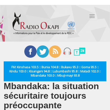
Aller
au
Toggle
contenu
navigation
principal
FM: Kinshasa 103.5 :: Bunia 104.8 :: Bukavu 95.3 :: Goma 95.5 ::
Kindu 103.0 :: Kisangani 94.8 :: Lubumbashi 95.8 :: Matadi 102.0 ::
Mbandaka 103.0 :: Mbuji-mayi 93.8
Mbandaka: la situation
sécuritaire toujours
préoccupante