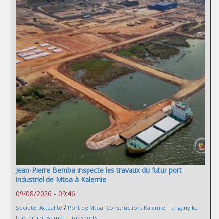
Jean-Pierre Bemba inspecte les travaux du futur port
industriel de Mtoa à Kalemie
09/08/2026 - 09:46
/
Société
,
Actualité
Port de Mtoa
,
Construction
,
Kalemie
,
Tanganyika
,
Jean Pierre Bemba
,
Transports