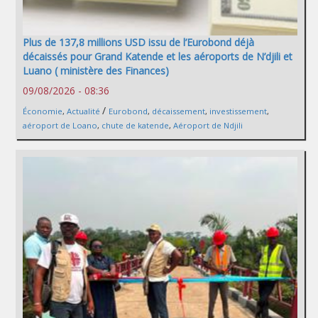
Plus de 137,8 millions USD issu de l’Eurobond déjà
décaissés pour Grand Katende et les aéroports de N’djili et
Luano ( ministère des Finances)
09/08/2026 - 08:36
/
Économie
,
Actualité
Eurobond
,
décaissement
,
investissement
,
aéroport de Loano
,
chute de katende
,
Aéroport de Ndjili