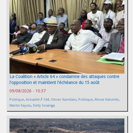
La Coalition « Article 64 » condamne des attaques contre
l'opposition et maintient l'échéance du 15 août
09/08/2026 - 10:37
/
Politique
,
Actualité
C64
,
Olivier Kamitatu
,
Politique
,
Moise Katumbi
,
Martin Fayulu
,
Delly Sesanga