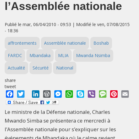
l’Assemblée nationale
Publié le mar, 06/04/2010 - 09:53 | Modifié le ven, 07/08/2015
- 18:36
affrontements
Assemblée nationale
Boshab
FARDC
Mbandaka
MLIA
Mwanda Nsimba
Actualité
Sécurité
National
share
tweet
Facebook
Twitter
LinkedIn
WordPress
Messenger
WhatsApp
Skype
Viber
Message
Pinterest
Emai
Le ministre de la Défense nationale, Charles
Mwando Simba se présentera ce mercredi à
l’Assemblée nationale pour s’expliquer sur les
événements de Mbandaka où le calme revient