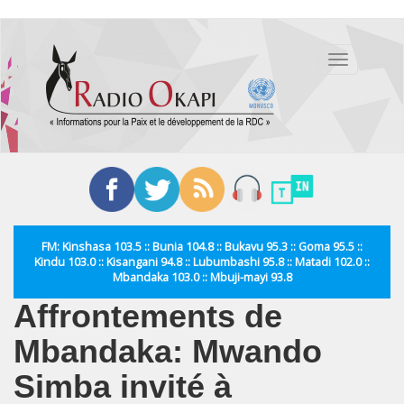
Aller
au
Toggle
contenu
navigation
principal
FM: Kinshasa 103.5 :: Bunia 104.8 :: Bukavu 95.3 :: Goma 95.5 ::
Kindu 103.0 :: Kisangani 94.8 :: Lubumbashi 95.8 :: Matadi 102.0 ::
Mbandaka 103.0 :: Mbuji-mayi 93.8
Affrontements de
Mbandaka: Mwando
Simba invité à