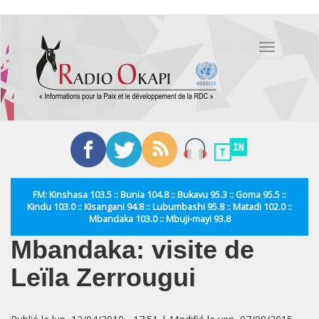
Aller
au
Toggle
contenu
navigation
principal
FM: Kinshasa 103.5 :: Bunia 104.8 :: Bukavu 95.3 :: Goma 95.5 ::
Kindu 103.0 :: Kisangani 94.8 :: Lubumbashi 95.8 :: Matadi 102.0 ::
Mbandaka 103.0 :: Mbuji-mayi 93.8
Mbandaka: visite de
Leïla Zerrougui