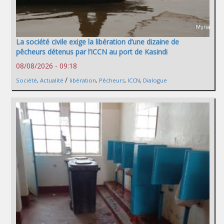
La société civile exige la libération d’une dizaine de
pêcheurs détenus par l’ICCN au port de Kasindi
08/08/2026 - 09:18
/
Société
,
Actualité
libération
,
Pêcheurs
,
ICCN
,
Dialogue