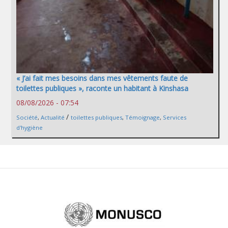
« J’ai fait mes besoins dans mes vêtements faute de
toilettes publiques », raconte un habitant à Kinshasa
08/08/2026 - 07:54
/
Société
,
Actualité
toilettes publiques
,
Témoignage
,
Services
d'hygiène