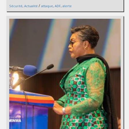
/
Sécurité
,
Actualité
attaque
,
ADF
,
alerte