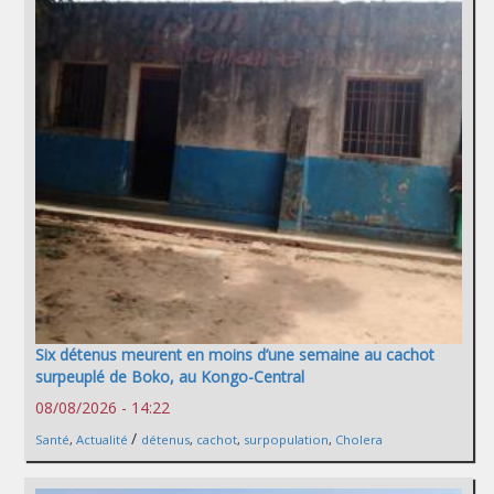
Six détenus meurent en moins d’une semaine au cachot
surpeuplé de Boko, au Kongo-Central
08/08/2026 - 14:22
/
Santé
,
Actualité
détenus
,
cachot
,
surpopulation
,
Cholera