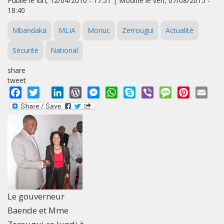
Publié le lun, 12/04/2010 - 17:51 | Modifié le ven, 07/08/2015 -
18:40
Mbandaka
MLIA
Monuc
Zerrougui
Actualité
Sécurité
National
share
tweet
Facebook
Twitter
LinkedIn
WordPress
Messenger
WhatsApp
Skype
Viber
Message
Pinterest
Emai
Le gouverneur
Baende et Mme