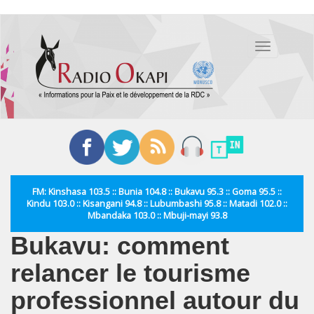
Aller
au
Toggle
contenu
navigation
principal
FM: Kinshasa 103.5 :: Bunia 104.8 :: Bukavu 95.3 :: Goma 95.5 ::
Kindu 103.0 :: Kisangani 94.8 :: Lubumbashi 95.8 :: Matadi 102.0 ::
Mbandaka 103.0 :: Mbuji-mayi 93.8
Bukavu: comment
relancer le tourisme
professionnel autour du