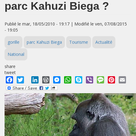
parc Kahuzi Biega ?
Publié le mar, 18/05/2010 - 19:17 | Modifié le ven, 07/08/2015
- 19:05
gorille
parc Kahuzi Biega
Tourisme
Actualité
National
share
tweet
Facebook
Twitter
LinkedIn
WordPress
Messenger
WhatsApp
Skype
Viber
Message
Pinterest
Emai