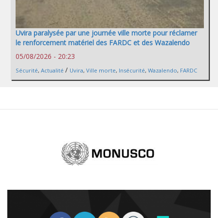
Uvira paralysée par une journée ville morte pour réclamer
le renforcement matériel des FARDC et des Wazalendo
05/08/2026 - 20:23
/
Sécurité
,
Actualité
Uvira
,
Ville morte
,
Insécurité
,
Wazalendo
,
FARDC