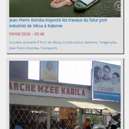
Jean-Pierre Bemba inspecte les travaux du futur port
industriel de Mtoa à Kalemie
09/08/2026 - 09:46
/
Société
,
Actualité
Port de Mtoa
,
Construction
,
Kalemie
,
Tanganyika
,
Jean Pierre Bemba
,
Transports