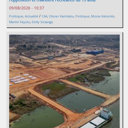
09/08/2026 - 10:37
/
Politique
,
Actualité
C64
,
Olivier Kamitatu
,
Politique
,
Moise Katumbi
,
Martin Fayulu
,
Delly Sesanga