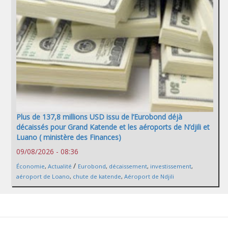
Plus de 137,8 millions USD issu de l’Eurobond déjà
décaissés pour Grand Katende et les aéroports de N’djili et
Luano ( ministère des Finances)
09/08/2026 - 08:36
/
Économie
,
Actualité
Eurobond
,
décaissement
,
investissement
,
aéroport de Loano
,
chute de katende
,
Aéroport de Ndjili