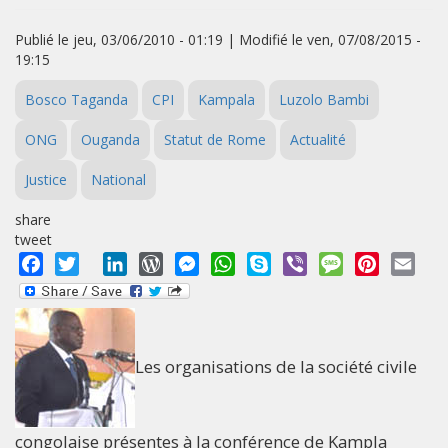
Publié le jeu, 03/06/2010 - 01:19 | Modifié le ven, 07/08/2015 -
19:15
Bosco Taganda
CPI
Kampala
Luzolo Bambi
ONG
Ouganda
Statut de Rome
Actualité
Justice
National
share
tweet
Facebook
Twitter
LinkedIn
WordPress
Messenger
WhatsApp
Skype
Viber
Message
Pinterest
Emai
Les organisations de la société civile
congolaise présentes à la conférence de Kampla