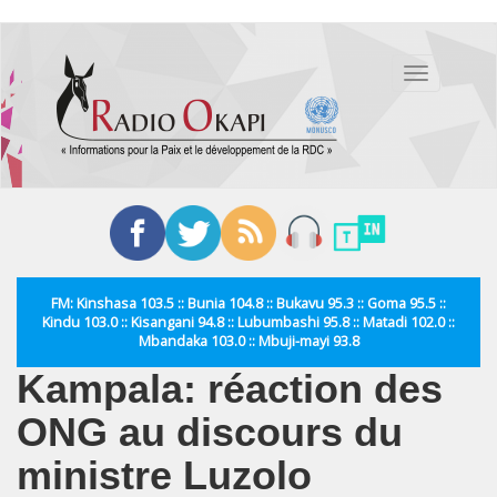
Aller
au
Toggle
contenu
navigation
principal
FM: Kinshasa 103.5 :: Bunia 104.8 :: Bukavu 95.3 :: Goma 95.5 ::
Kindu 103.0 :: Kisangani 94.8 :: Lubumbashi 95.8 :: Matadi 102.0 ::
Mbandaka 103.0 :: Mbuji-mayi 93.8
Kampala: réaction des
ONG au discours du
ministre Luzolo