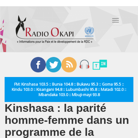
Aller
au
Toggle
contenu
navigation
principal
FM: Kinshasa 103.5 :: Bunia 104.8 :: Bukavu 95.3 :: Goma 95.5 ::
Kindu 103.0 :: Kisangani 94.8 :: Lubumbashi 95.8 :: Matadi 102.0 ::
Mbandaka 103.0 :: Mbuji-mayi 93.8
Kinshasa : la parité
homme-femme dans un
programme de la