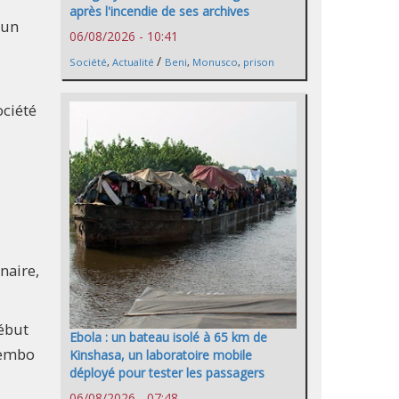
après l'incendie de ses archives
’un
06/08/2026 - 10:41
/
Société
,
Actualité
Beni
,
Monusco
,
prison
ociété
naire,
début
Ebola : un bateau isolé à 65 km de
tembo
Kinshasa, un laboratoire mobile
déployé pour tester les passagers
06/08/2026 - 07:48