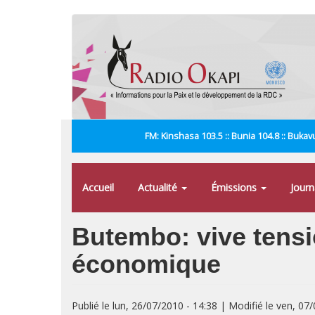
Aller
au
contenu
principal
FM: Kinshasa 103.5 :: Bunia 104.8 :: Bukavu
Accueil
Actualité
Émissions
Jour
Butembo: vive tensi
économique
Publié le lun, 26/07/2010 - 14:38 | Modifié le ven, 07