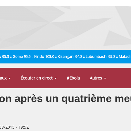
 95.3 :: Goma 95.5 :: Kindu 103.0 :: Kisangani 94.8 :: Lubumbashi 95.8 :: Matad
naux
Écouter en direct
#Ebola
Autres
on après un quatrième meu
/08/2015 - 19:52