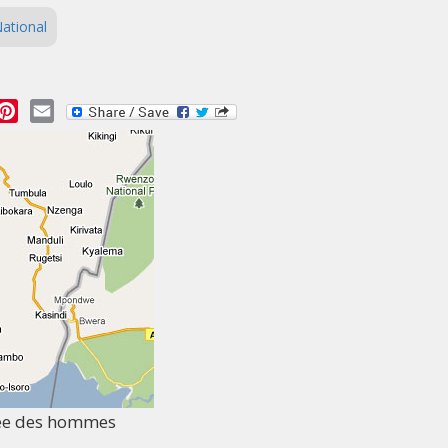
ational
essage
Pinterest
Email
réée des hommes