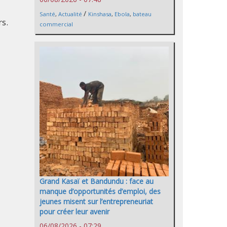
/
Santé
,
Actualité
Kinshasa
,
Ebola
,
bateau
rs.
commercial
Grand Kasaï et Bandundu : face au
manque d’opportunités d’emploi, des
jeunes misent sur l’entrepreneuriat
pour créer leur avenir
06/08/2026 - 07:29