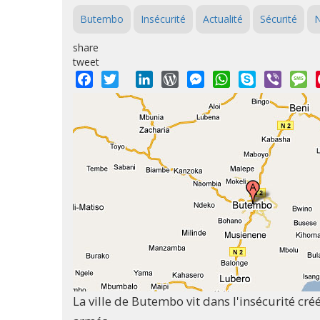
Butembo
Insécurité
Actualité
Sécurité
N
share
tweet
Facebook
Twitter
LinkedIn
WordPress
Messenger
WhatsApp
Skype
Viber
M
La ville de Butembo vit dans l'insécurité c