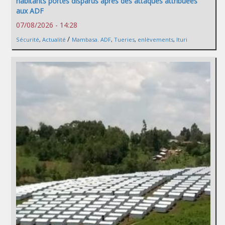
habitants portés disparus après des attaques attribuées
aux ADF
07/08/2026 - 14:28
/
Sécurité
,
Actualité
Mambasa. ADF
,
Tueries
,
enlèvements
,
Ituri