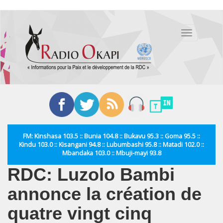
Aller
au
Toggle
contenu
navigation
principal
FM: Kinshasa 103.5 :: Bunia 104.8 :: Bukavu 95.3 :: Goma 95.5 ::
Kindu 103.0 :: Kisangani 94.8 :: Lubumbashi 95.8 :: Matadi 102.0 ::
Mbandaka 103.0 :: Mbuji-mayi 93.8
RDC: Luzolo Bambi
annonce la création de
quatre vingt cinq