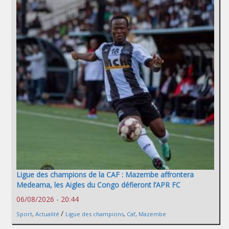
Ligue des champions de la CAF : Mazembe affrontera
Medeama, les Aigles du Congo défieront l’APR FC
06/08/2026 - 20:44
/
Sport
,
Actualité
Ligue des champions
,
Caf
,
Mazembe