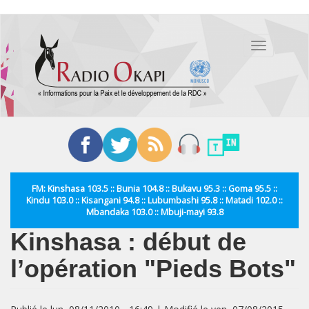
Aller
au
Toggle
contenu
navigation
principal
FM: Kinshasa 103.5 :: Bunia 104.8 :: Bukavu 95.3 :: Goma 95.5 ::
Kindu 103.0 :: Kisangani 94.8 :: Lubumbashi 95.8 :: Matadi 102.0 ::
Mbandaka 103.0 :: Mbuji-mayi 93.8
Kinshasa : début de
l’opération "Pieds Bots"