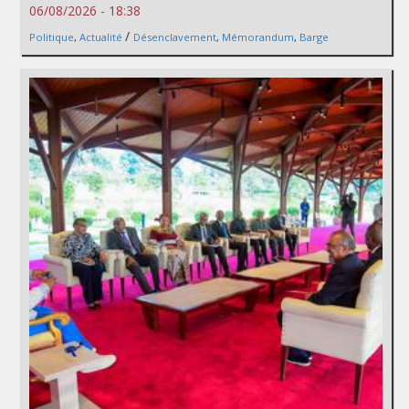
06/08/2026 - 18:38
/
Politique
,
Actualité
Désenclavement
,
Mémorandum
,
Barge