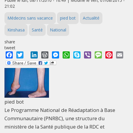
Publié le lun, 08/11/2010 - 16:49 | Modifié le ven, 07/08/2015 -
21:02
Médecins sans vacance
pied bot
Actualité
Kinshasa
Santé
National
share
tweet
Facebook
Twitter
LinkedIn
WordPress
Messenger
WhatsApp
Skype
Viber
Message
Pinterest
Emai
pied bot
Le Programme National de Réadaptation à Base
Communautaire (PNRBC), une structure du
ministère de la Santé publique de la RDC et