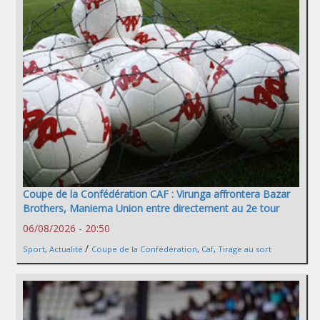
Coupe de la Confédération CAF : Virunga affrontera Bazar
Brothers, Maniema Union entre directement au 2e tour
06/08/2026 - 20:50
/
Sport
,
Actualité
Coupe de la Confédération
,
Caf
,
Tirage au sort