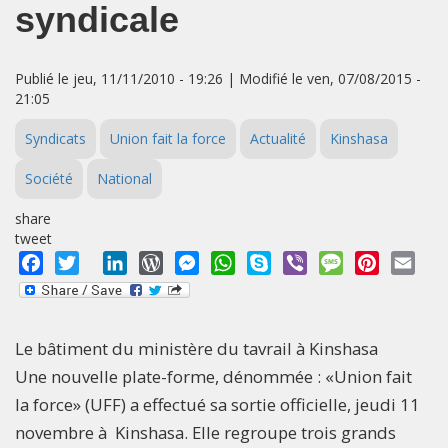
syndicale
Publié le jeu, 11/11/2010 - 19:26 | Modifié le ven, 07/08/2015 -
21:05
Syndicats
Union fait la force
Actualité
Kinshasa
Société
National
share
tweet
Facebook
Twitter
LinkedIn
WordPress
Messenger
WhatsApp
Skype
Viber
Message
Pinterest
Emai
Le bâtiment du ministère du tavrail à Kinshasa
Une nouvelle plate-forme, dénommée : «Union fait
la force» (UFF) a effectué sa sortie officielle, jeudi 11
novembre à Kinshasa. Elle regroupe trois grands