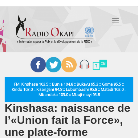
Aller
au
Toggle
contenu
navigation
principal
FM: Kinshasa 103.5 :: Bunia 104.8 :: Bukavu 95.3 :: Goma 95.5 ::
Kindu 103.0 :: Kisangani 94.8 :: Lubumbashi 95.8 :: Matadi 102.0 ::
Mbandaka 103.0 :: Mbuji-mayi 93.8
Kinshasa: naissance de
l’«Union fait la Force»,
une plate-forme