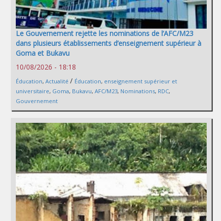
Le Gouvernement rejette les nominations de l’AFC/M23
dans plusieurs établissements d’enseignement supérieur à
Goma et Bukavu
10/08/2026 - 18:18
/
Éducation
,
Actualité
Éducation
,
enseignement supérieur et
universitaire
,
Goma
,
Bukavu
,
AFC/M23
,
Nominations
,
RDC
,
Gouvernement