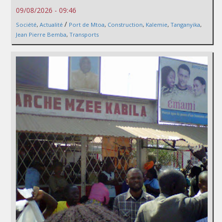
09/08/2026 - 09:46
/
Société
,
Actualité
Port de Mtoa
,
Construction
,
Kalemie
,
Tanganyika
,
Jean Pierre Bemba
,
Transports