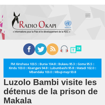
Aller
au
Toggle
contenu
navigation
principal
FM: Kinshasa 103.5 :: Bunia 104.8 :: Bukavu 95.3 :: Goma 95.5 ::
Kindu 103.0 :: Kisangani 94.8 :: Lubumbashi 95.8 :: Matadi 102.0 ::
Mbandaka 103.0 :: Mbuji-mayi 93.8
Luzolo Bambi visite les
détenus de la prison de
Makala