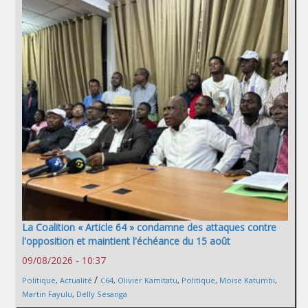
La Coalition « Article 64 » condamne des attaques contre
l'opposition et maintient l'échéance du 15 août
09/08/2026 - 10:37
/
Politique
,
Actualité
C64
,
Olivier Kamitatu
,
Politique
,
Moise Katumbi
,
Martin Fayulu
,
Delly Sesanga