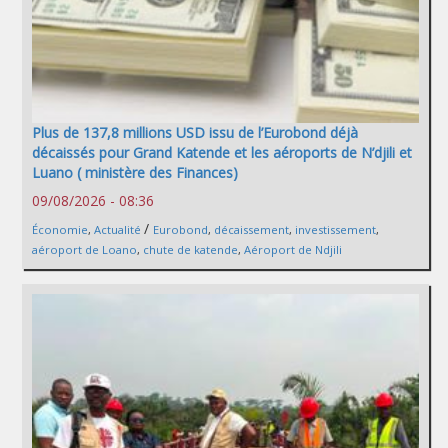
Plus de 137,8 millions USD issu de l’Eurobond déjà
décaissés pour Grand Katende et les aéroports de N’djili et
Luano ( ministère des Finances)
09/08/2026 - 08:36
/
Économie
,
Actualité
Eurobond
,
décaissement
,
investissement
,
aéroport de Loano
,
chute de katende
,
Aéroport de Ndjili