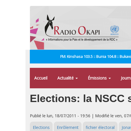
Aller
au
contenu
principal
FM: Kinshasa 103.5 :: Bunia 104.8 :: Bukavu
Accueil
Actualité
Émissions
Jour
Elections: la NSCC s
Publié le lun, 18/07/2011 - 19:56 | Modifié le ven, 07
Elections
Enrôlement
fichier électoral
Jona