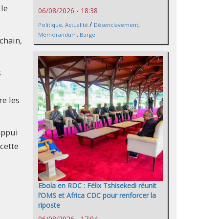
 le
06/08/2026 - 18:38
/
Politique
,
Actualité
Désenclavement
,
Mémorandum
,
Barge
chain,
s
s
re les
appui
cette
Ebola en RDC : Félix Tshisekedi réunit
l’OMS et Africa CDC pour renforcer la
riposte
06/08/2026 - 17:04