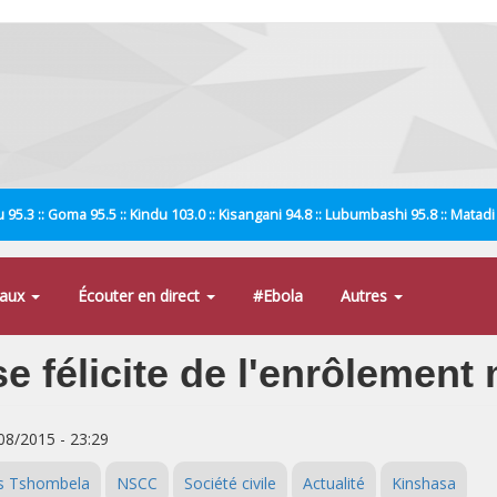
 95.3 :: Goma 95.5 :: Kindu 103.0 :: Kisangani 94.8 :: Lubumbashi 95.8 :: Matad
naux
Écouter en direct
#Ebola
Autres
e félicite de l'enrôlement
/08/2015 - 23:29
s Tshombela
NSCC
Société civile
Actualité
Kinshasa