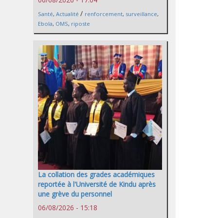
/
Santé
,
Actualité
renforcement
,
surveillance
,
Ebola
,
OMS
,
riposte
La collation des grades académiques
reportée à l'Université de Kindu après
une grève du personnel
06/08/2026 - 15:18