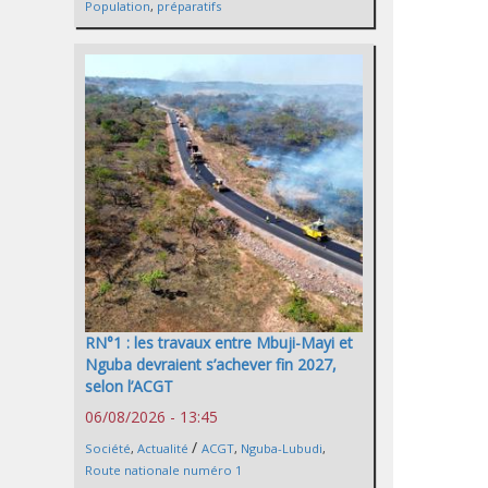
Population
,
préparatifs
RN°1 : les travaux entre Mbuji-Mayi et
Nguba devraient s’achever fin 2027,
selon l’ACGT
06/08/2026 - 13:45
/
Société
,
Actualité
ACGT
,
Nguba-Lubudi
,
Route nationale numéro 1