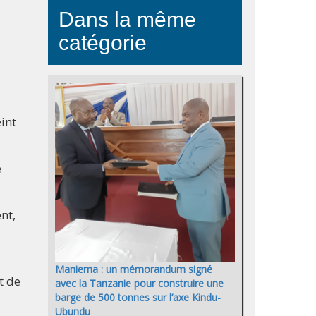
Dans la même
catégorie
eint
e
nt,
Maniema : un mémorandum signé
t de
avec la Tanzanie pour construire une
barge de 500 tonnes sur l’axe Kindu-
Ubundu