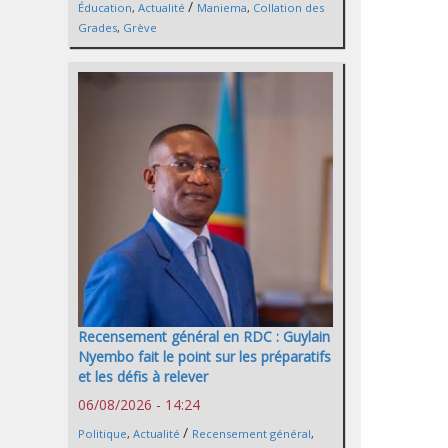
/
Éducation
,
Actualité
Maniema
,
Collation des
Grades
,
Grève
Recensement général en RDC : Guylain
Nyembo fait le point sur les préparatifs
et les défis à relever
06/08/2026 - 14:24
/
Politique
,
Actualité
Recensement général
,