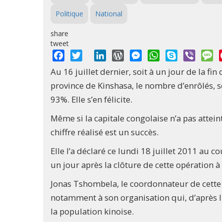
Politique
National
share
tweet
Facebook
Twitter
LinkedIn
WordPress
Messenger
WhatsApp
Skype
Viber
M
Au 16 juillet dernier, soit à un jour de la fin
province de Kinshasa, le nombre d’enrôlés, se
93%. Elle s’en félicite.
Même si la capitale congolaise n’a pas attei
chiffre réalisé est un succès.
Elle l’a déclaré ce lundi 18 juillet 2011 au 
un jour après la clôture de cette opération à
Jonas Tshombela, le coordonnateur de cette p
notamment à son organisation qui, d’après l
la population kinoise.