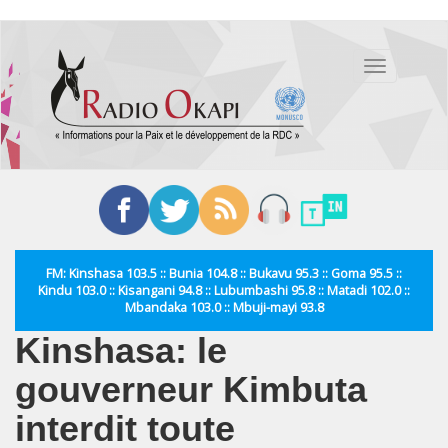
Aller
au
Toggle
contenu
navigation
principal
FM: Kinshasa 103.5 :: Bunia 104.8 :: Bukavu 95.3 :: Goma 95.5 ::
Kindu 103.0 :: Kisangani 94.8 :: Lubumbashi 95.8 :: Matadi 102.0 ::
Mbandaka 103.0 :: Mbuji-mayi 93.8
Kinshasa: le
gouverneur Kimbuta
interdit toute