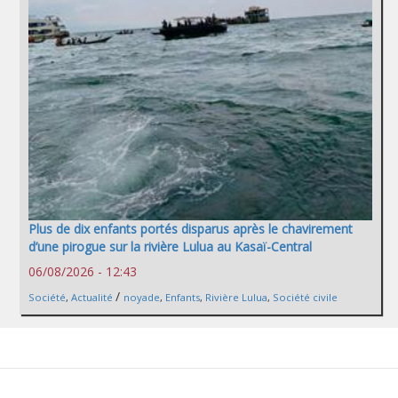
Plus de dix enfants portés disparus après le chavirement
d’une pirogue sur la rivière Lulua au Kasaï-Central
06/08/2026 - 12:43
/
Société
,
Actualité
noyade
,
Enfants
,
Rivière Lulua
,
Société civile