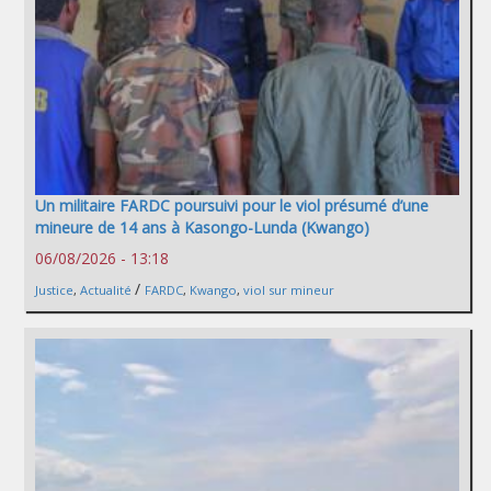
Un militaire FARDC poursuivi pour le viol présumé d’une
mineure de 14 ans à Kasongo-Lunda (Kwango)
06/08/2026 - 13:18
/
Justice
,
Actualité
FARDC
,
Kwango
,
viol sur mineur