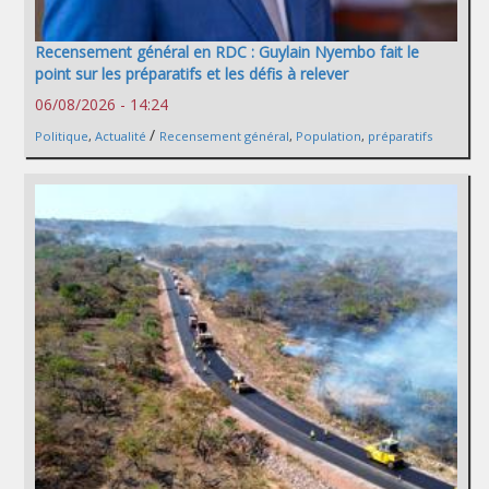
Recensement général en RDC : Guylain Nyembo fait le
point sur les préparatifs et les défis à relever
06/08/2026 - 14:24
/
Politique
,
Actualité
Recensement général
,
Population
,
préparatifs