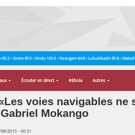
 95.3 :: Goma 95.5 :: Kindu 103.0 :: Kisangani 94.8 :: Lubumbashi 95.8 :: Matad
naux
Écouter en direct
#Ebola
Autres
 «Les voies navigables ne 
n Gabriel Mokango
8/08/2015 - 00:21