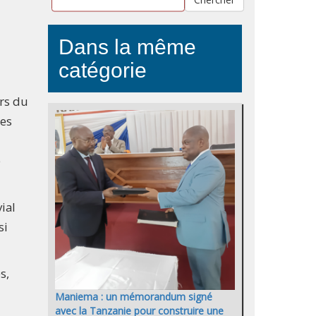
Dans la même
catégorie
ors du
des
e
ial
si
s,
Maniema : un mémorandum signé
avec la Tanzanie pour construire une