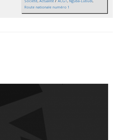
/
Société
,
Actualité
ACGT
,
Nguba-Lubudi
,
Route nationale numéro 1