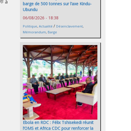
VF à
barge de 500 tonnes sur l’axe Kindu-
Ubundu
06/08/2026 - 18:38
/
Politique
,
Actualité
Désenclavement
,
Mémorandum
,
Barge
Ebola en RDC : Félix Tshisekedi réunit
l’OMS et Africa CDC pour renforcer la