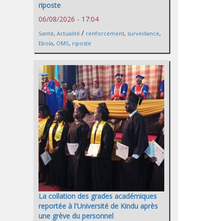
riposte
06/08/2026 - 17:04
/
Santé
,
Actualité
renforcement
,
surveillance
,
Ebola
,
OMS
,
riposte
La collation des grades académiques
reportée à l'Université de Kindu après
une grève du personnel