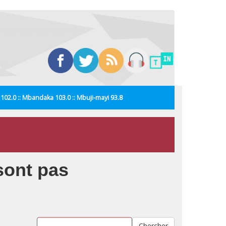
i 102.0 :: Mbandaka 103.0 :: Mbuji-mayi 93.8
sont pas
Chercher