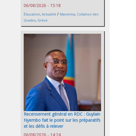
06/08/2026 - 15:18
/
Éducation
,
Actualité
Maniema
,
Collation des
Grades
,
Grève
Recensement général en RDC : Guylain
Nyembo fait le point sur les préparatifs
et les défis à relever
06/08/2026 - 14:24