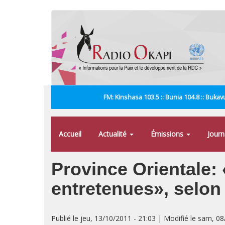
Aller
au
contenu
principal
FM: Kinshasa 103.5 :: Bunia 104.8 :: Bukavu
Accueil
Actualité
Émissions
Jour
Province Orientale:
entretenues», selo
Publié le jeu, 13/10/2011 - 21:03 | Modifié le sam, 0