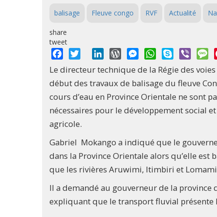
balisage
Fleuve congo
RVF
Actualité
Na
share
tweet
Facebook
Twitter
LinkedIn
WordPress
Messenger
WhatsApp
Skype
Viber
M
Le directeur technique de la Régie des voies
début des travaux de balisage du fleuve Con
cours d’eau en Province Orientale ne sont pas
nécessaires pour le développement social et
agricole.
Gabriel Mokango a indiqué que le gouverneme
dans la Province Orientale alors qu’elle est 
que les rivières Aruwimi, Itimbiri et Lomami
Il a demandé au gouverneur de la province de
expliquant que le transport fluvial présente 