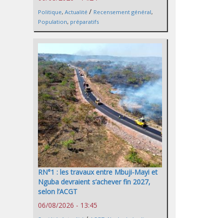
/
Politique
,
Actualité
Recensement général
,
Population
,
préparatifs
RN°1 : les travaux entre Mbuji-Mayi et
Nguba devraient s’achever fin 2027,
selon l’ACGT
06/08/2026 - 13:45