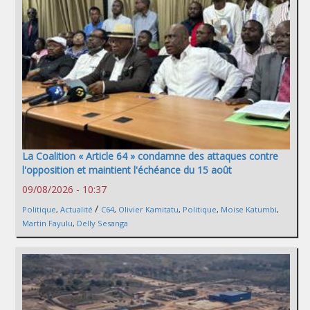
La Coalition « Article 64 » condamne des attaques contre
l'opposition et maintient l'échéance du 15 août
09/08/2026 - 10:37
/
Politique
,
Actualité
C64
,
Olivier Kamitatu
,
Politique
,
Moise Katumbi
,
Martin Fayulu
,
Delly Sesanga