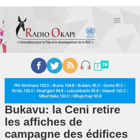
Aller
au
Toggle
contenu
navigation
principal
FM: Kinshasa 103.5 :: Bunia 104.8 :: Bukavu 95.3 :: Goma 95.5 ::
Kindu 103.0 :: Kisangani 94.8 :: Lubumbashi 95.8 :: Matadi 102.0 ::
Mbandaka 103.0 :: Mbuji-mayi 93.8
Bukavu: la Ceni retire
les affiches de
campagne des édifices