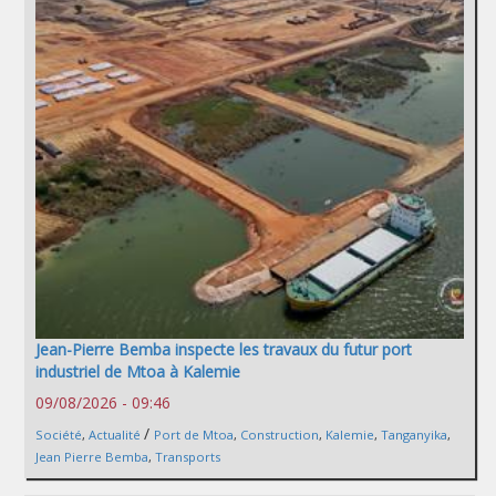
Jean-Pierre Bemba inspecte les travaux du futur port
industriel de Mtoa à Kalemie
09/08/2026 - 09:46
/
Société
,
Actualité
Port de Mtoa
,
Construction
,
Kalemie
,
Tanganyika
,
Jean Pierre Bemba
,
Transports