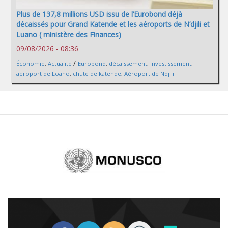
Plus de 137,8 millions USD issu de l’Eurobond déjà
décaissés pour Grand Katende et les aéroports de N’djili et
Luano ( ministère des Finances)
09/08/2026 - 08:36
/
Économie
,
Actualité
Eurobond
,
décaissement
,
investissement
,
aéroport de Loano
,
chute de katende
,
Aéroport de Ndjili