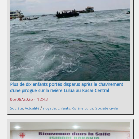
Plus de dix enfants portés disparus après le chavirement
d’une pirogue sur la rivière Lulua au Kasaï-Central
06/08/2026 - 12:43
/
Société
,
Actualité
noyade
,
Enfants
,
Rivière Lulua
,
Société civile