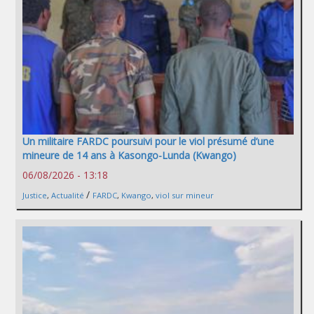
Un militaire FARDC poursuivi pour le viol présumé d’une
mineure de 14 ans à Kasongo-Lunda (Kwango)
06/08/2026 - 13:18
/
Justice
,
Actualité
FARDC
,
Kwango
,
viol sur mineur