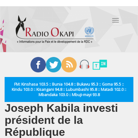
Aller
au
Toggle
contenu
navigation
principal
FM: Kinshasa 103.5 :: Bunia 104.8 :: Bukavu 95.3 :: Goma 95.5 ::
Kindu 103.0 :: Kisangani 94.8 :: Lubumbashi 95.8 :: Matadi 102.0 ::
Mbandaka 103.0 :: Mbuji-mayi 93.8
Joseph Kabila investi
président de la
République