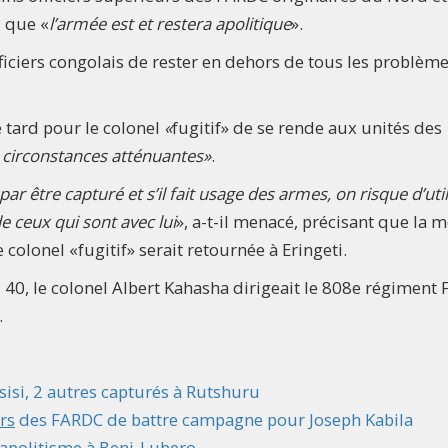
s que «
l’armée est et restera apolitique
».
iciers congolais de rester en dehors de tous les problèm
re tard pour le colonel
«
fugitif» de se rende aux unités des
 circonstances atténuantes»
.
a par être capturé et s’il fait usage des armes, on risque d’util
de ceux qui sont avec lui
», a-t-il menacé, précisant que la m
 colonel «fugitif» serait retournée à Eringeti.
, le colonel Albert Kahasha dirigeait le 808e régiment
.
isi, 2 autres capturés à Rutshuru
ers
des FARDC de battre campagne pour Joseph Kabila
’apolitisme à Beni-Lubero