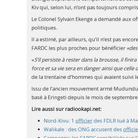
Kiv qui, selon lui, n’ont pas toujours compri
Le Colonel Sylvain Ekenge a demandé aux off
politiques.
Il a estimé, par ailleurs, qu’il n’est pas enco
FARDC les plus proches pour bénéficier
«des
«
S’il persiste à rester dans la brousse, il finir
force et sa vie sera en danger ainsi que celle 
de la trentaine d’hommes qui avaient suivi le
Issu de l’ancien mouvement armé Mudundu 40
basé à Eringeti depuis le mois de septembre
Lire aussi sur radiookapi.net:
Nord-Kivu: 1
officier
des FDLR tué à Mas
Walikale : des ONG accusent des
offici
Campagne: les FARDC sensibilisés sur l