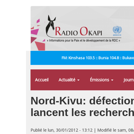
Aller
au
contenu
principal
FM: Kinshasa 103.5 :: Bunia 104.8 :: Bukavu
Accueil
Actualité
Émissions
Jour
Nord-Kivu: défecti
lancent les recherc
Publié le lun, 30/01/2012 - 13:12 | Modifié le sam, 0