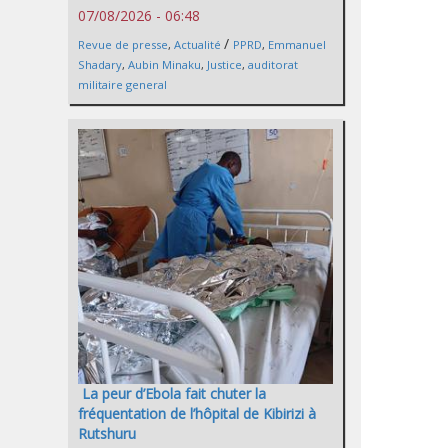
07/08/2026 - 06:48
/
Revue de presse
,
Actualité
PPRD
,
Emmanuel
Shadary
,
Aubin Minaku
,
Justice
,
auditorat
militaire general
La peur d’Ebola fait chuter la
fréquentation de l’hôpital de Kibirizi à
Rutshuru