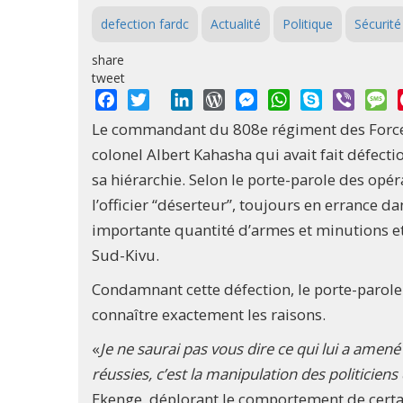
defection fardc
Actualité
Politique
Sécurité
share
tweet
Facebook
Twitter
LinkedIn
WordPress
Messenger
WhatsApp
Skype
Viber
M
Le commandant du 808e régiment des Forces a
colonel Albert Kahasha qui avait fait défecti
sa hiérarchie. Selon le porte-parole des opér
l’officier “déserteur”, toujours en errance d
importante quantité d’armes et minutions et 
Sud-Kivu.
Condamnant cette défection, le porte-parole
connaître exactement les raisons.
«
Je ne saurai pas vous dire ce qui lui a amen
réussies, c’est la manipulation des politiciens
Ekenge, déplorant le comportement de certai