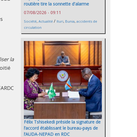
routière tire la sonnette d'alarme
07/08/2026 - 09:11
es
/
Société
,
Actualité
Ituri
,
Bunia
,
accidents de
circulation
iser la
oitié
 FARDC
Félix Tshisekedi préside la signature de
l’accord établissant le bureau-pays de
l’AUDA-NEPAD en RDC