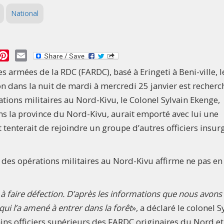
National
essage
Pinterest
Email
rmées de la RDC (FARDC), basé à Eringeti à Beni-ville, l
on dans la nuit de mardi à mercredi 25 janvier est recherc
ations militaires au Nord-Kivu, le Colonel Sylvain Ekenge,
ans la province du Nord-Kivu, aurait emporté avec lui une
tenterait de rejoindre un groupe d’autres officiers insur
 des opérations militaires au Nord-Kivu affirme ne pas en
é à faire défection. D’après les informations que nous avons
 qui l’a amené à entrer dans la forêt
», a déclaré le colonel S
ns officiers supérieurs des FARDC originaires du Nord et