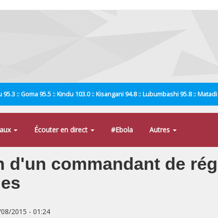
 95.3 :: Goma 95.5 :: Kindu 103.0 :: Kisangani 94.8 :: Lubumbashi 95.8 :: Matad
naux
Écouter en direct
#Ebola
Autres
on d'un commandant de ré
hes
8/08/2015 - 01:24