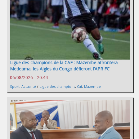
Ligue des champions de la CAF : Mazembe affrontera
Medeama, les Aigles du Congo défieront l’APR FC
06/08/2026 - 20:44
/
Sport
,
Actualité
Ligue des champions
,
Caf
,
Mazembe