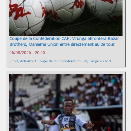
Coupe de la Confédération CAF : Virunga affrontera Bazar
Brothers, Maniema Union entre directement au 2e tour
06/08/2026 - 20:50
/
Sport
,
Actualité
Coupe de la Confédération
,
Caf
,
Tirage au sort