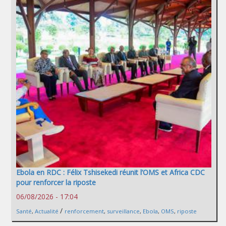
Ebola en RDC : Félix Tshisekedi réunit l’OMS et Africa CDC
pour renforcer la riposte
06/08/2026 - 17:04
/
Santé
,
Actualité
renforcement
,
surveillance
,
Ebola
,
OMS
,
riposte