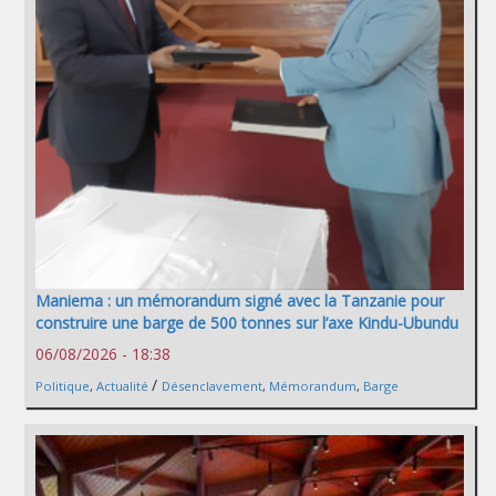
Maniema : un mémorandum signé avec la Tanzanie pour
construire une barge de 500 tonnes sur l’axe Kindu-Ubundu
06/08/2026 - 18:38
/
Politique
,
Actualité
Désenclavement
,
Mémorandum
,
Barge