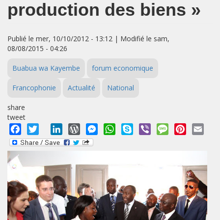
production des biens »
Publié le mer, 10/10/2012 - 13:12 | Modifié le sam,
08/08/2015 - 04:26
Buabua wa Kayembe
forum economique
Francophonie
Actualité
National
share
tweet
Facebook
Twitter
LinkedIn
WordPress
Messenger
WhatsApp
Skype
Viber
Message
Pinterest
Emai