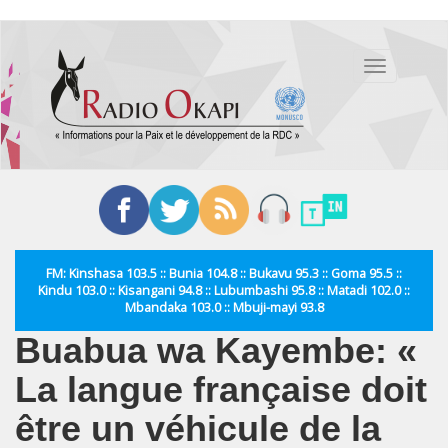
Aller
au
Toggle
contenu
navigation
principal
FM: Kinshasa 103.5 :: Bunia 104.8 :: Bukavu 95.3 :: Goma 95.5 ::
Kindu 103.0 :: Kisangani 94.8 :: Lubumbashi 95.8 :: Matadi 102.0 ::
Mbandaka 103.0 :: Mbuji-mayi 93.8
Buabua wa Kayembe: «
La langue française doit
être un véhicule de la