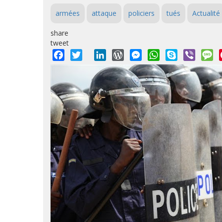
armées
attaque
policiers
tués
Actualité
share
tweet
Facebook
Twitter
LinkedIn
WordPress
Messenger
WhatsApp
Skype
Viber
M