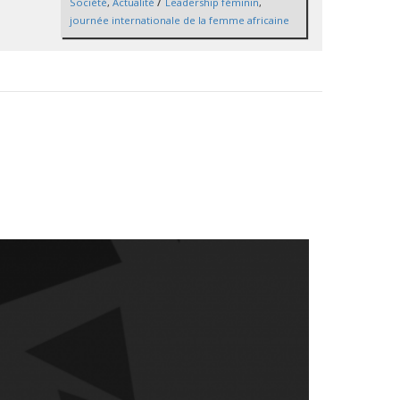
/
Société
,
Actualité
Leadership féminin
,
journée internationale de la femme africaine