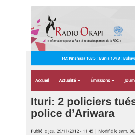
Aller
au
contenu
principal
FM: Kinshasa 103.5 :: Bunia 104.8 :: Bukavu
Accueil
Actualité
Émissions
Jour
Ituri: 2 policiers t
police d’Ariwara
Publié le jeu, 29/11/2012 - 11:45 | Modifié le sam, 0