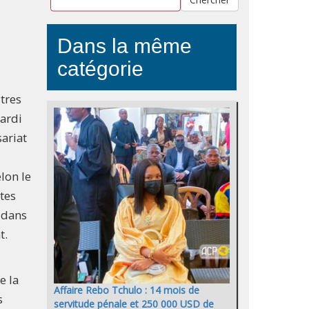
Dans la même
catégorie
utres
mardi
ariat
lon le
tes
s dans
t.
e la
Affaire Rebo Tchulo : 14 mois de
s
servitude pénale et 250 000 USD de