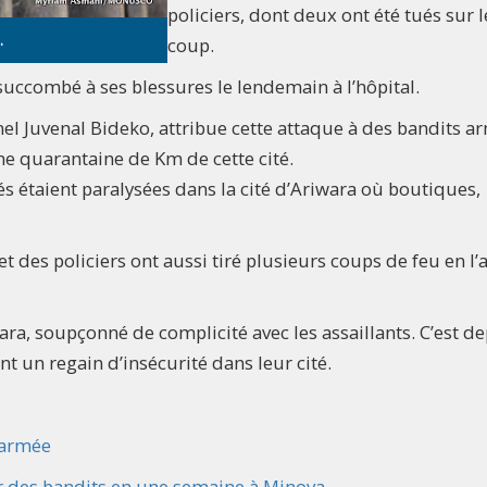
policiers, dont deux ont été tués sur l
.
coup.
 succombé à ses blessures le lendemain à l’hôpital.
nel Juvenal Bideko, attribue cette attaque à des bandits a
une quarantaine de Km de cette cité.
és étaient paralysées dans la cité d’Ariwara où boutiques,
t des policiers ont aussi tiré plusieurs coups de feu en l’a
iwara, soupçonné de complicité avec les assaillants. C’est d
t un regain d’insécurité dans leur cité.
 armée
par des bandits en une semaine à Minova