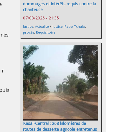
e
dommages et intérêts requis contre la
chanteuse
07/08/2026 - 21:35
/
Justice
,
Actualité
Justice
,
Rebo Tchulo
,
procès
,
Requisitoire
rmés
ir
epuis
Kasaï-Central : 268 kilomètres de
routes de desserte agricole entretenus