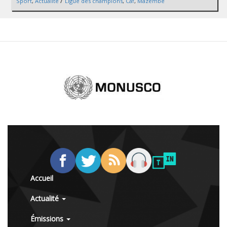
/
Sport
,
Actualité
Ligue des champions
,
Caf
,
Mazembe
Accueil
Actualité
Émissions