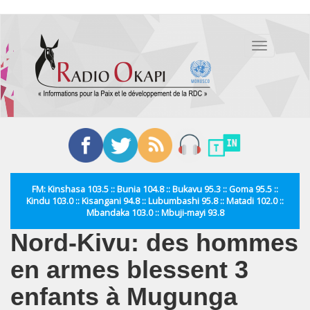
Aller
au
Toggle
contenu
navigation
principal
FM: Kinshasa 103.5 :: Bunia 104.8 :: Bukavu 95.3 :: Goma 95.5 ::
Kindu 103.0 :: Kisangani 94.8 :: Lubumbashi 95.8 :: Matadi 102.0 ::
Mbandaka 103.0 :: Mbuji-mayi 93.8
Nord-Kivu: des hommes
en armes blessent 3
enfants à Mugunga