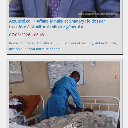
Actualité.cd : « Affaire Minaku et Shadary : le dossier
transféré à l’Auditorat militaire général »
07/08/2026 - 06:48
/
Revue de presse
,
Actualité
PPRD
,
Emmanuel Shadary
,
Aubin Minaku
,
Justice
,
auditorat militaire general