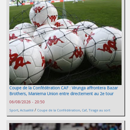
Coupe de la Confédération CAF : Virunga affrontera Bazar
Brothers, Maniema Union entre directement au 2e tour
06/08/2026 - 20:50
/
Sport
,
Actualité
Coupe de la Confédération
,
Caf
,
Tirage au sort