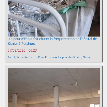
La peur d’Ebola fait chuter la fréquentation de l’hôpital de
Kibirizi à Rutshuru
07/08/2026 - 06:23
/
Santé
,
Actualité
Nord-Kivu
,
Rutshuru
,
Hopital de Kibirizi
,
Ebola