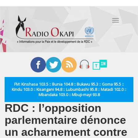
Aller
au
Toggle
contenu
navigation
principal
FM: Kinshasa 103.5 :: Bunia 104.8 :: Bukavu 95.3 :: Goma 95.5 ::
Kindu 103.0 :: Kisangani 94.8 :: Lubumbashi 95.8 :: Matadi 102.0 ::
Mbandaka 103.0 :: Mbuji-mayi 93.8
RDC : l’opposition
parlementaire dénonce
un acharnement contre