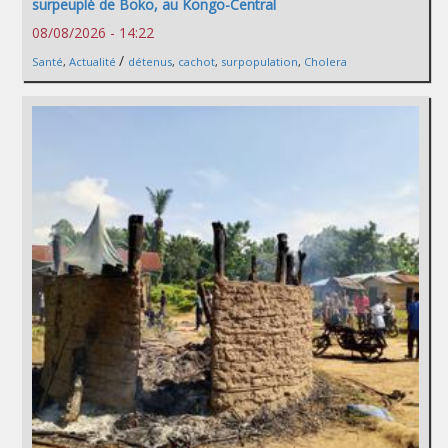
surpeuplé de Boko, au Kongo-Central
08/08/2026 - 14:22
/
Santé
,
Actualité
détenus
,
cachot
,
surpopulation
,
Cholera