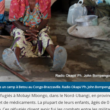
s un camp à Betou au Congo-Brazzaville. Radio Okapi/ Ph. John Bompen
 réfugiés à Mobayi Mbongo, dans le Nord-Ubangi, en provin
t de médicaments. La plupart de leurs enfants, âgés de 0
. Ces réfugiés disent avoir fui les combats entre les milita