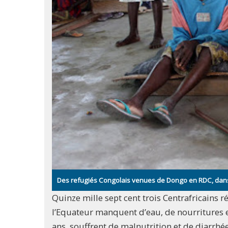
Des refugiés Congolais venues de Dongo en RDC, dan
Quinze mille sept cent trois Centrafricains
l’Equateur manquent d’eau, de nourritures e
ans, souffrent de malnutrition et de diarrhée