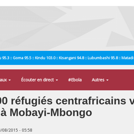
 95.3 :: Goma 95.5 :: Kindu 103.0 :: Kisangani 94.8 :: Lubumbashi 95.8 :: Matad
naux
Écouter en direct
#Ebola
Autres
0 réfugiés centrafricains 
es à Mobayi-Mbongo
8/08/2015 - 05:58