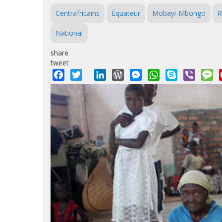
Centrafricains
Équateur
Mobayi-Mbongo
R
National
share
tweet
Facebook
Twitter
LinkedIn
WordPress
Messenger
WhatsApp
Skype
Viber
M