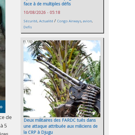
face à de multiples défis
10/08/2026 - 05:18
/
Sécurité
,
Actualité
Congo Airways
,
avion
,
Defis
go
ce de
Deux militaires des FARDC tués dans
 à 5
une attaque attribuée aux miliciens de
la CRP à Djugu
ires