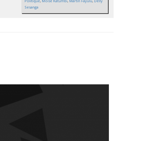
Politique
,
Moise Katumbi
,
Martin Fayulu
,
Delly
Sesanga