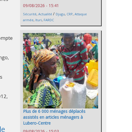
09/08/2026 - 15:41
/
Sécurité
,
Actualité
Djugu
,
CRP
,
Attaque
armée
,
Ituri
,
FARDC
compte
ngo,
ns
012,
Plus de 6 000 ménages déplacés
assistés en articles ménagers à
Lubero-Centre
le
09/08/2026 - 15:03