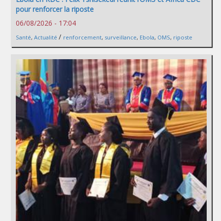
pour renforcer la riposte
06/08/2026 - 17:04
/
Santé
,
Actualité
renforcement
,
surveillance
,
Ebola
,
OMS
,
riposte