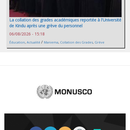
La collation des grades académiques reportée à l'Université
de Kindu après une grève du personnel
06/08/2026 - 15:18
/
Éducation
,
Actualité
Maniema
,
Collation des Grades
,
Grève