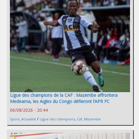
Ligue des champions de la CAF : Mazembe affrontera
Medeama, les Aigles du Congo défieront l’APR FC
06/08/2026 - 20:44
/
Sport
,
Actualité
Ligue des champions
,
Caf
,
Mazembe