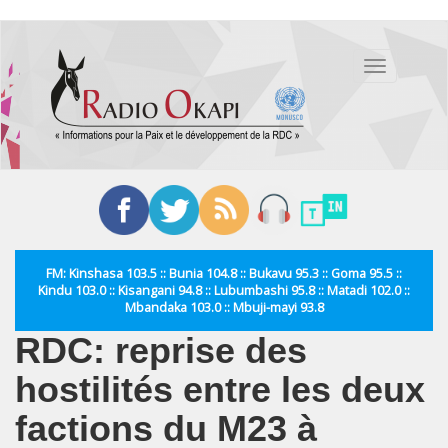
Aller
au
Toggle
contenu
navigation
principal
FM: Kinshasa 103.5 :: Bunia 104.8 :: Bukavu 95.3 :: Goma 95.5 ::
Kindu 103.0 :: Kisangani 94.8 :: Lubumbashi 95.8 :: Matadi 102.0 ::
Mbandaka 103.0 :: Mbuji-mayi 93.8
RDC: reprise des
hostilités entre les deux
factions du M23 à