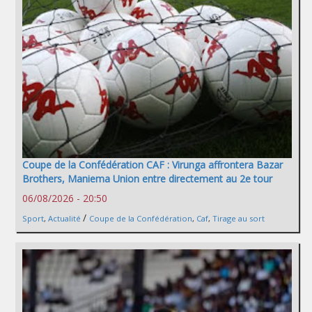
Coupe de la Confédération CAF : Virunga affrontera Bazar
Brothers, Maniema Union entre directement au 2e tour
06/08/2026 - 20:50
/
Sport
,
Actualité
Coupe de la Confédération
,
Caf
,
Tirage au sort