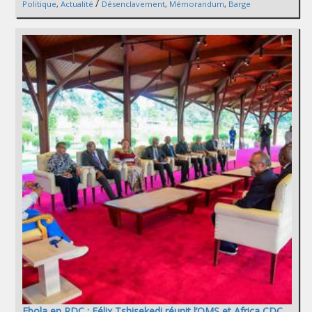
/
Politique
,
Actualité
Désenclavement
,
Mémorandum
,
Barge
Ebola en RDC : Félix Tshisekedi réunit l’OMS et Africa CDC