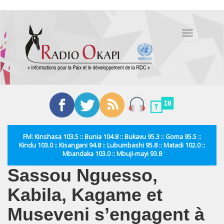
Aller
au
Toggle
contenu
navigation
principal
FM: Kinshasa 103.5 :: Bunia 104.8 :: Bukavu 95.3 :: Goma 95.5 ::
Kindu 103.0 :: Kisangani 94.8 :: Lubumbashi 95.8 :: Matadi 102.0 ::
Mbandaka 103.0 :: Mbuji-mayi 93.8
Sassou Nguesso,
Kabila, Kagame et
Museveni s’engagent à