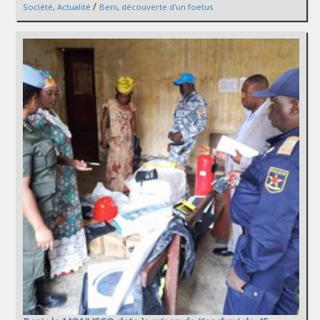
/
Société
,
Actualité
Beni
,
découverte d'un foetus