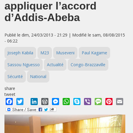
appliquer l’accord
d’Addis-Abeba
Publié le dim, 24/03/2013 - 21:29 | Modifié le sam, 08/08/2015
- 06:22
Joseph Kabila
M23
Museveni
Paul Kagame
Sassou Nguesso
Actualité
Congo-Brazzaville
Sécurité
National
share
tweet
Facebook
Twitter
LinkedIn
WordPress
Messenger
WhatsApp
Skype
Viber
Message
Pinterest
Emai