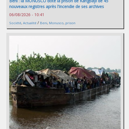
Beni : la MONUSCO dote la prison de Kangbayi de 45
nouveaux registres après l'incendie de ses archives
06/08/2026 - 10:41
/
Société
,
Actualité
Beni
,
Monusco
,
prison