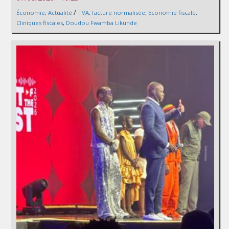
/
Économie
,
Actualité
TVA
,
facture normalisée
,
Economie fiscale
,
Cliniques fiscales
,
Doudou Fwamba Likunde