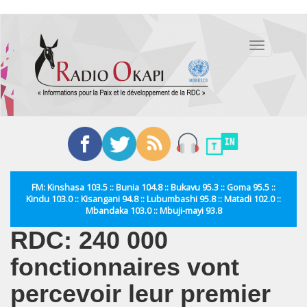
Aller
au
Toggle
contenu
navigation
principal
FM: Kinshasa 103.5 :: Bunia 104.8 :: Bukavu 95.3 :: Goma 95.5 ::
Kindu 103.0 :: Kisangani 94.8 :: Lubumbashi 95.8 :: Matadi 102.0 ::
Mbandaka 103.0 :: Mbuji-mayi 93.8
RDC: 240 000
fonctionnaires vont
percevoir leur premier