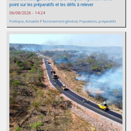
point sur les préparatifs et les défis à relever
06/08/2026 - 14:24
/
Politique
,
Actualité
Recensement général
,
Population
,
préparatifs