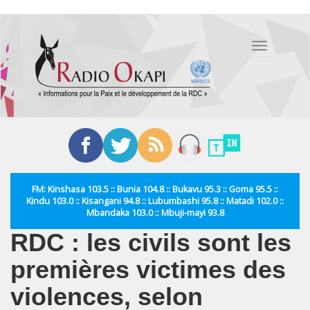
Aller
au
Toggle
contenu
navigation
principal
FM: Kinshasa 103.5 :: Bunia 104.8 :: Bukavu 95.3 :: Goma 95.5 ::
Kindu 103.0 :: Kisangani 94.8 :: Lubumbashi 95.8 :: Matadi 102.0 ::
Mbandaka 103.0 :: Mbuji-mayi 93.8
RDC : les civils sont les
premières victimes des
violences, selon