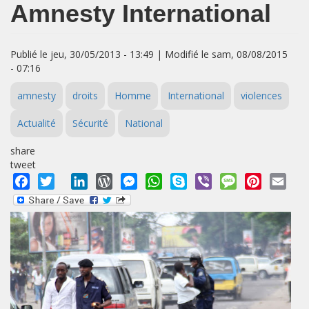
Amnesty International
Publié le jeu, 30/05/2013 - 13:49 | Modifié le sam, 08/08/2015
- 07:16
amnesty
droits
Homme
International
violences
Actualité
Sécurité
National
share
tweet
Facebook
Twitter
LinkedIn
WordPress
Messenger
WhatsApp
Skype
Viber
Message
Pinterest
Emai