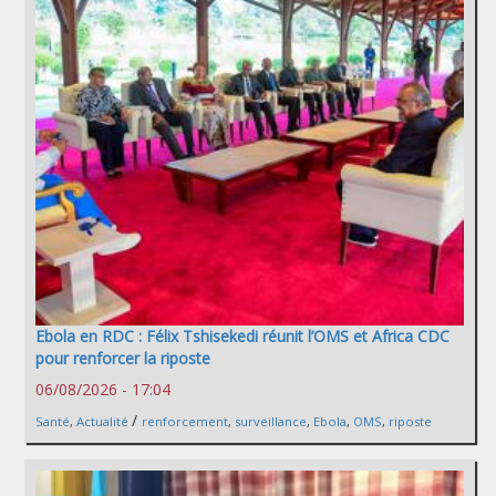
Ebola en RDC : Félix Tshisekedi réunit l’OMS et Africa CDC
pour renforcer la riposte
06/08/2026 - 17:04
/
Santé
,
Actualité
renforcement
,
surveillance
,
Ebola
,
OMS
,
riposte