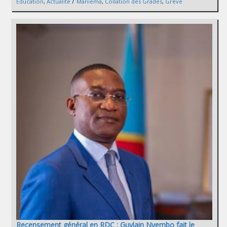
/
Éducation
,
Actualité
Maniema
,
Collation des Grades
,
Grève
Recensement général en RDC : Guylain Nyembo fait le