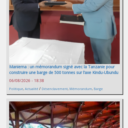
Maniema : un mémorandum signé avec la Tanzanie pour
construire une barge de 500 tonnes sur l’axe Kindu-Ubundu
06/08/2026 - 18:38
/
Politique
,
Actualité
Désenclavement
,
Mémorandum
,
Barge