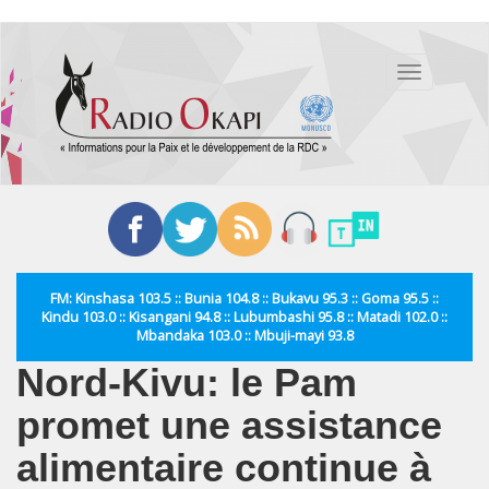
Aller
au
Toggle
contenu
navigation
principal
FM: Kinshasa 103.5 :: Bunia 104.8 :: Bukavu 95.3 :: Goma 95.5 ::
Kindu 103.0 :: Kisangani 94.8 :: Lubumbashi 95.8 :: Matadi 102.0 ::
Mbandaka 103.0 :: Mbuji-mayi 93.8
Nord-Kivu: le Pam
promet une assistance
alimentaire continue à