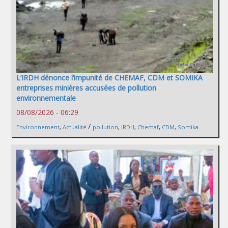
L’IRDH dénonce l’impunité de CHEMAF, CDM et SOMIKA
entreprises minières accusées de pollution
environnementale
08/08/2026 - 06:29
/
Environnement
,
Actualité
pollution
,
IRDH
,
Chemaf
,
CDM
,
Somika