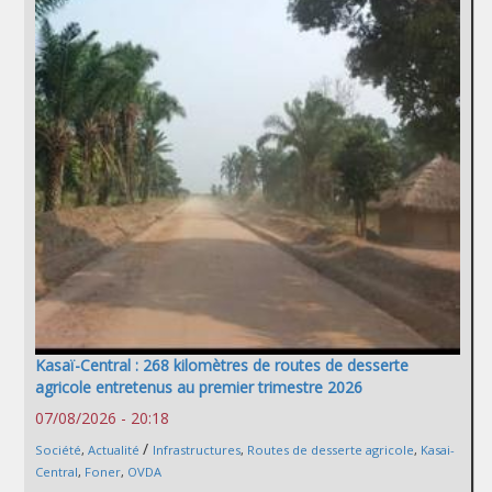
Kasaï-Central : 268 kilomètres de routes de desserte
agricole entretenus au premier trimestre 2026
07/08/2026 - 20:18
/
Société
,
Actualité
Infrastructures
,
Routes de desserte agricole
,
Kasai-
Central
,
Foner
,
OVDA