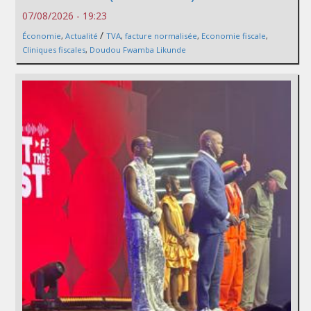
07/08/2026 - 19:23
/
Économie
,
Actualité
TVA
,
facture normalisée
,
Economie fiscale
,
Cliniques fiscales
,
Doudou Fwamba Likunde