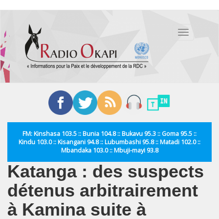
Aller
au
Toggle
contenu
navigation
principal
FM: Kinshasa 103.5 :: Bunia 104.8 :: Bukavu 95.3 :: Goma 95.5 ::
Kindu 103.0 :: Kisangani 94.8 :: Lubumbashi 95.8 :: Matadi 102.0 ::
Mbandaka 103.0 :: Mbuji-mayi 93.8
Katanga : des suspects
détenus arbitrairement
à Kamina suite à