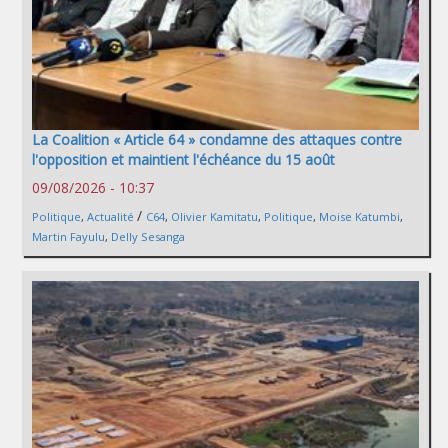
La Coalition « Article 64 » condamne des attaques contre
l'opposition et maintient l'échéance du 15 août
09/08/2026 - 10:37
/
Politique
,
Actualité
C64
,
Olivier Kamitatu
,
Politique
,
Moise Katumbi
,
Martin Fayulu
,
Delly Sesanga