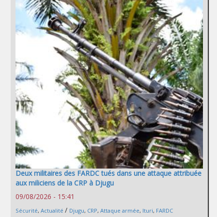
Deux militaires des FARDC tués dans une attaque attribuée
aux miliciens de la CRP à Djugu
09/08/2026 - 15:41
/
Sécurité
,
Actualité
Djugu
,
CRP
,
Attaque armée
,
Ituri
,
FARDC