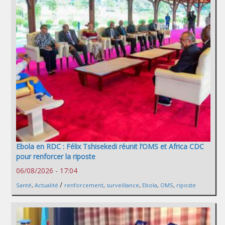
Ebola en RDC : Félix Tshisekedi réunit l’OMS et Africa CDC
pour renforcer la riposte
06/08/2026 - 17:04
/
Santé
,
Actualité
renforcement
,
surveillance
,
Ebola
,
OMS
,
riposte