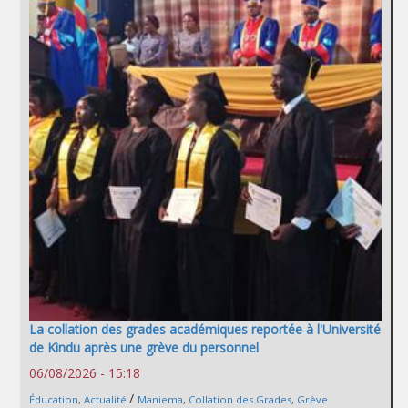
La collation des grades académiques reportée à l'Université
de Kindu après une grève du personnel
06/08/2026 - 15:18
/
Éducation
,
Actualité
Maniema
,
Collation des Grades
,
Grève