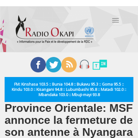
Aller
au
Toggle
contenu
navigation
principal
FM: Kinshasa 103.5 :: Bunia 104.8 :: Bukavu 95.3 :: Goma 95.5 ::
Kindu 103.0 :: Kisangani 94.8 :: Lubumbashi 95.8 :: Matadi 102.0 ::
Mbandaka 103.0 :: Mbuji-mayi 93.8
Province Orientale: MSF
annonce la fermeture de
son antenne à Nyangara