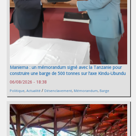
Maniema : un mémorandum signé avec la Tanzanie pour
construire une barge de 500 tonnes sur l’axe Kindu-Ubundu
06/08/2026 - 18:38
/
Politique
,
Actualité
Désenclavement
,
Mémorandum
,
Barge