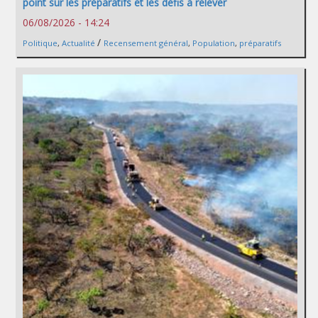
point sur les préparatifs et les défis à relever
06/08/2026 - 14:24
/
Politique
,
Actualité
Recensement général
,
Population
,
préparatifs